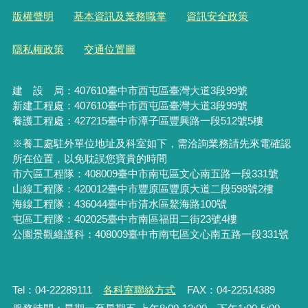
版權聲明
基本資訊及業務職掌
資訊安全政策
隱私權政策
交通位置圖
建 設 局：
407610
臺中市西屯區臺灣大道3段99號
新建工程處：407610臺中市西屯區臺灣大道3段99號
養護工程處：427215臺中市潭子區豐興路一段512號5樓
※養工處駐外單位地址及科室如下，需洽詢業務請先來電確認
所在位置，以免耽誤您寶貴的時間
市六區工程隊：408009臺中市南屯區文心南五路一段331號
山線工程隊：420012臺中市豐原區豐原大道二段598號2樓
海線工程隊：436044臺中市清水區鰲海路100號
屯區工程隊：402025臺中市
南區福田二街23號4樓
公園景觀維護科：408009臺中市南屯區文心南五路一段331號
Tel：04-22289111
各科室聯絡方式
FAX：04-22514389