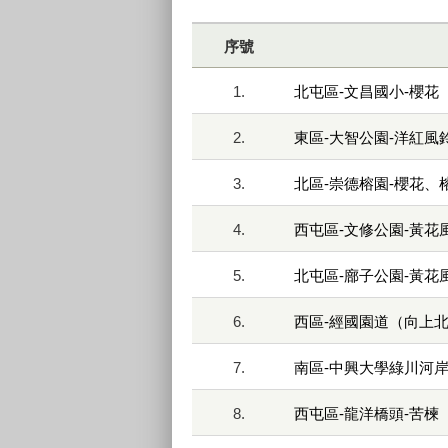
序號
1.
北屯區-文昌國小-櫻花
2.
東區-大智公園-洋紅風
3.
北區-崇德榕園-櫻花、
4.
西屯區-文修公園-黃花
5.
北屯區-廍子公園-黃花
6.
西區-經國園道（向上北
7.
南區-中興大學綠川河岸
8.
西屯區-龍洋橋頭-苦楝