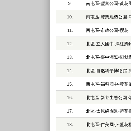
9.
南屯區-豐富公園-黃花
10.
南屯區-豐樂雕塑公園-
11.
西屯區-市政公園-櫻花
12.
北區-立人國中-洋紅風
13.
北屯區-臺中洲際棒球場
14.
北區-自然科學博物館-
15.
西屯區-福科國中-黃花
16.
北屯區-新都生態公園-
17.
北區-太原綠園道-藍花
18.
北屯區-仁美國小-藍花