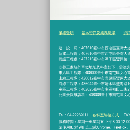
版權聲明
基本資訊及業務職掌
資
建 設 局：
407610
臺中市西屯區臺灣大道
新建工程處：407610臺中市西屯區臺灣大道
養護工程處：427215臺中市潭子區豐興路一
※養工處駐外單位地址及科室如下，需洽
市六區工程隊：408009臺中市南屯區文心
山線工程隊：420012臺中市豐原區豐原大道
海線工程隊：436044臺中市清水區鰲海路1
屯區工程隊：402025臺中市
南區福田二街2
公園景觀維護科：408009臺中市南屯區文
Tel：04-22289111
各科室聯絡方式
FAX
服務時間：星期一至星期五 上午8:00-12:00、
請使用IE(第9版以上)或Chrome、FireFo