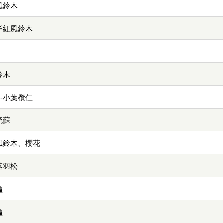
風鈴木
洋紅風鈴木
鈴木
-小葉欖仁
流蘇
風鈴木、櫻花
落羽松
楹
楹