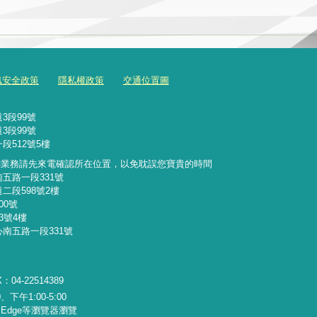
訊安全政策
隱私權政策
交通位置圖
3段99號
3段99號
段512號5樓
詢業務請先來電確認所在位置，以免耽誤您寶貴的時間
南五路一段331號
二段598號2樓
00號
3號4樓
心南五路一段331號
：04-22514389
下午1:00-5:00
x、Edge等瀏覽器瀏覽