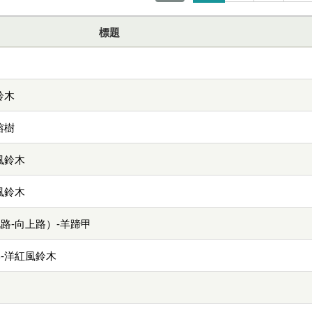
標題
鈴木
榕樹
風鈴木
風鈴木
路-向上路）-羊蹄甲
-洋紅風鈴木