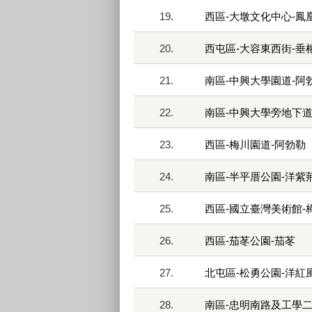
19.
西區-大墩文化中心-鳳
20.
西屯區-大容東西街-垂
21.
南區-中興大學園道-阿
22.
南區-中興大學旁地下道
23.
西區-梅川園道-阿勃勒
24.
南區-半平厝公園-洋紫
25.
西區-國立臺灣美術館-
26.
西區-茄苳公園-茄苳
27.
北屯區-松勇公園-洋紅
28.
南區-忠明南路及工學