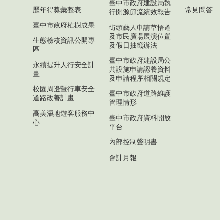
臺中市政府建設局執
歷年得獎彙整表
常見問答
行開源節流績效報告
臺中市政府植樹成果
街頭藝人申請草悟道
及市民廣場展演位置
生態檢核資訊公開專
及假日抽籤辦法
區
臺中市政府建設局公
永續提升人行安全計
共設施申請認養資料
畫
及申請程序相關規定
校園周邊暨行車安全
臺中市政府道路維護
道路改善計畫
管理情形
高美濕地遊客服務中
臺中市政府資料開放
心
平台
內部控制聲明書
會計月報