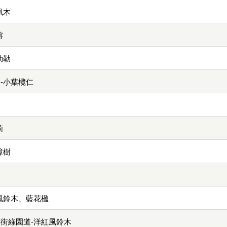
凰木
榕
勃勒
-小葉欖仁
荊
樟樹
風鈴木、藍花楹
二街綠園道-洋紅風鈴木