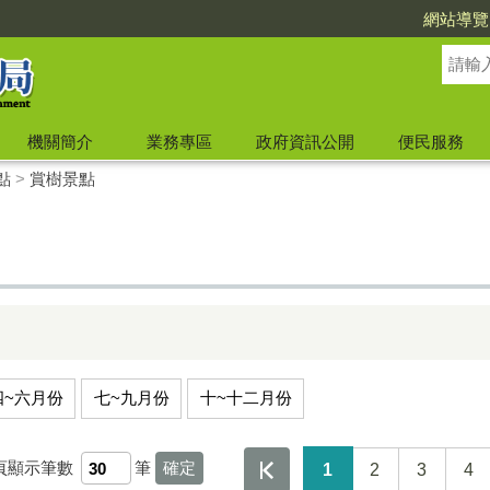
網站導覽
機關簡介
業務專區
政府資訊公開
便民服務
點
>
賞樹景點
四~六月份
七~九月份
十~十二月份
頁顯示筆數
筆
1
2
3
4