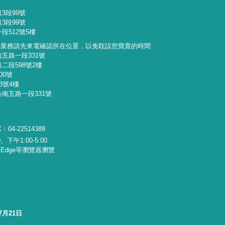
3段99號
3段99號
段512號5樓
詢業務請先來電確認所在位置，以免耽誤您寶貴的時間
南五路一段331號
二段598號2樓
00號
3號4樓
心南五路一段331號
：04-22514389
下午1:00-5:00
x、Edge等瀏覽器瀏覽
7月21日