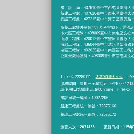
建 設 局：
407610
臺中市西屯區臺灣大道
新建工程處：407610臺中市西屯區臺灣大道
養護工程處：427215臺中市潭子區豐興路一
※養工處駐外單位地址及科室如下，需洽
市六區工程隊：408009臺中市南屯區文心
山線工程隊：420012臺中市豐原區豐原大道
海線工程隊：436044臺中市清水區鰲海路1
屯區工程隊：402025臺中市
南區福田二街2
公園景觀維護科：408009臺中市南屯區文
Tel：04-22289111
各科室聯絡方式
FAX
服務時間：星期一至星期五 上午8:00-12:00、
請使用IE(第9版以上)或Chrome、FireFo
建設局統一編號：10927296
新建工程處統一編號
：
72575166
養護工程處統一編號
：
72575172
瀏覽人次
2031433
更新日期
115年