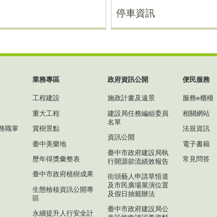
停車資訊
業務專區
政府資訊公開
便民服務
工程建設
施政計畫及遠景
服務e櫃檯
重大工程
建設局任務編組委員
相關網站
名單
務職掌
賞樹景點
法規資訊
資訊公開
臺中美樂地
電子書籍
臺中市政府建設局執
歷年得獎彙整表
常見問答
行開源節流績效報告
臺中市政府植樹成果
街頭藝人申請草悟道
及市民廣場展演位置
生態檢核資訊公開專
及假日抽籤辦法
區
臺中市政府建設局公
永續提升人行安全計