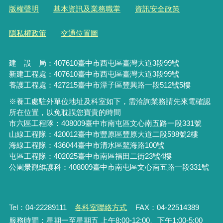
版權聲明
基本資訊及業務職掌
資訊安全政策
隱私權政策
交通位置圖
建 設 局：
407610
臺中市西屯區臺灣大道3段99號
新建工程處：407610臺中市西屯區臺灣大道3段99號
養護工程處：427215臺中市潭子區豐興路一段512號5樓
※養工處駐外單位地址及科室如下，需洽詢業務請先來電確認
所在位置，以免耽誤您寶貴的時間
市六區工程隊：408009臺中市南屯區文心南五路一段331號
山線工程隊：420012臺中市豐原區豐原大道二段598號2樓
海線工程隊：436044臺中市清水區鰲海路100號
屯區工程隊：402025臺中市
南區福田二街23號4樓
公園景觀維護科：408009臺中市南屯區文心南五路一段331號
Tel：04-22289111
各科室聯絡方式
FAX：04-22514389
服務時間：星期一至星期五 上午8:00-12:00、下午1:00-5:00