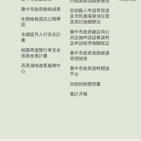
行開源節流績效報告
臺中市政府植樹成果
街頭藝人申請草悟道
及市民廣場展演位置
生態檢核資訊公開專
及假日抽籤辦法
區
臺中市政府建設局公
永續提升人行安全計
共設施申請認養資料
畫
及申請程序相關規定
校園周邊暨行車安全
臺中市政府道路維護
道路改善計畫
管理情形
高美濕地遊客服務中
臺中市政府資料開放
心
平台
內部控制聲明書
會計月報