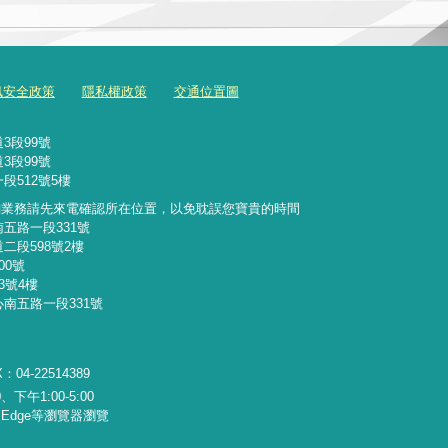
訊安全政策
隱私權政策
交通位置圖
3段99號
3段99號
段512號5樓
詢業務請先來電確認所在位置，以免耽誤您寶貴的時間
南五路一段331號
二段598號2樓
00號
3號4樓
心南五路一段331號
：04-22514389
下午1:00-5:00
x、Edge等瀏覽器瀏覽