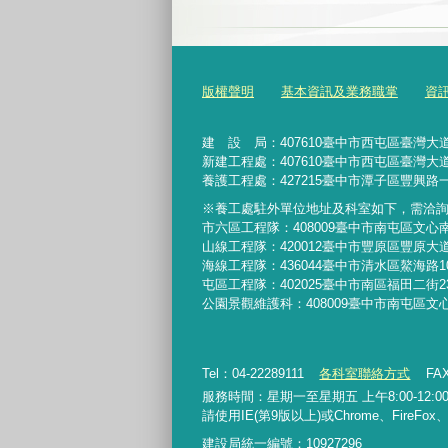
版權聲明
基本資訊及業務職掌
資
建 設 局：
407610
臺中市西屯區臺灣大道
新建工程處：407610臺中市西屯區臺灣大道
養護工程處：427215臺中市潭子區豐興路一
※養工處駐外單位地址及科室如下，需洽
市六區工程隊：408009臺中市南屯區文心
山線工程隊：420012臺中市豐原區豐原大道
海線工程隊：436044臺中市清水區鰲海路1
屯區工程隊：402025臺中市
南區福田二街2
公園景觀維護科：408009臺中市南屯區文
Tel：04-22289111
各科室聯絡方式
FAX
服務時間：星期一至星期五 上午8:00-12:00、
請使用IE(第9版以上)或Chrome、FireFo
建設局統一編號：10927296