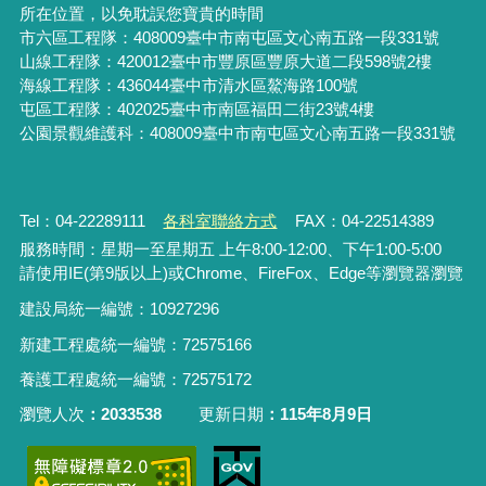
所在位置，以免耽誤您寶貴的時間
市六區工程隊：408009臺中市南屯區文心南五路一段331號
山線工程隊：420012臺中市豐原區豐原大道二段598號2樓
海線工程隊：436044臺中市清水區鰲海路100號
屯區工程隊：402025臺中市
南區福田二街23號4樓
公園景觀維護科：408009臺中市南屯區文心南五路一段331號
Tel：04-22289111
各科室聯絡方式
FAX：04-22514389
服務時間：星期一至星期五 上午8:00-12:00、下午1:00-5:00
請使用IE(第9版以上)或Chrome、FireFox、Edge等瀏覽器瀏覽
建設局統一編號：10927296
新建工程處統一編號
：
72575166
養護工程處統一編號
：
72575172
瀏覽人次
2033538
更新日期
115年8月9日