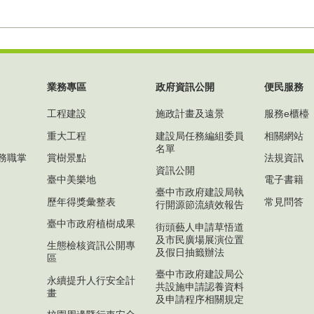
業務專區
政府資訊公開
便民服務
工程建設
施政計畫及遠景
服務e櫃檯
重大工程
建設局任務編組委員
相關網站
名單
務職掌
賞樹景點
法規資訊
資訊公開
臺中美樂地
電子書籍
臺中市政府建設局執
歷年得獎彙整表
常見問答
行開源節流績效報告
臺中市政府植樹成果
街頭藝人申請草悟道
及市民廣場展演位置
生態檢核資訊公開專
及假日抽籤辦法
區
臺中市政府建設局公
永續提升人行安全計
共設施申請認養資料
畫
及申請程序相關規定