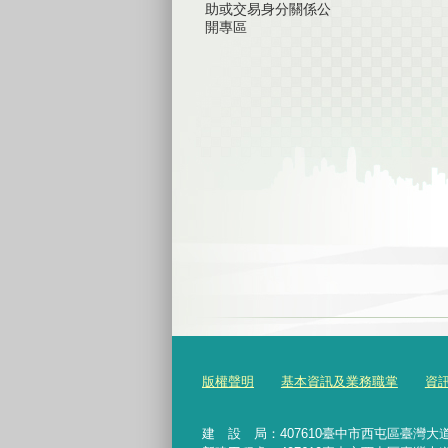
助或交易身分關係公
開專區
版權聲明
基本資訊及業務職掌
資
建 設 局：
407610
臺中市西屯區臺灣大道