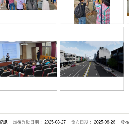
6-此次更主動邀集地方學校、居
05-針對影響公共安全的路樹進行更
、護樹團體及專家進行樹木健診
換，同時適度增植優良樹種_0
現勘_0
08-「北屯區進化北路（崇德路至北
2-為凝聚地方共識，建設局特別召
屯路）道路及人行道改善工程」模
多次說明會_0
擬圖_0
資訊
最後異動日期：
2025-08-27
發布日期：
2025-08-26
發