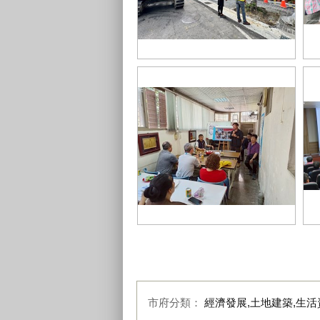
0
07-樹木移植過程皆有專業指導員監
民
看_0
與
03-主動邀請學校及護樹團體共同參
0
與_0
開
市府分類：
經濟發展,土地建築,生活