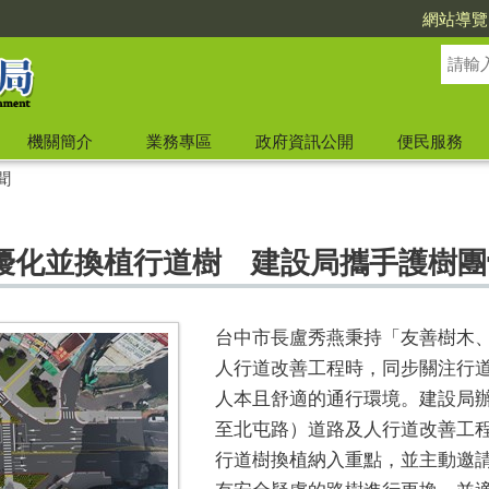
網站導覽
機關簡介
業務專區
政府資訊公開
便民服務
聞
優化並換植行道樹 建設局攜手護樹團
台中市長盧秀燕秉持「友善樹木
人行道改善工程時，同步關注行
人本且舒適的通行環境。建設局
至北屯路）道路及人行道改善工
行道樹換植納入重點，並主動邀