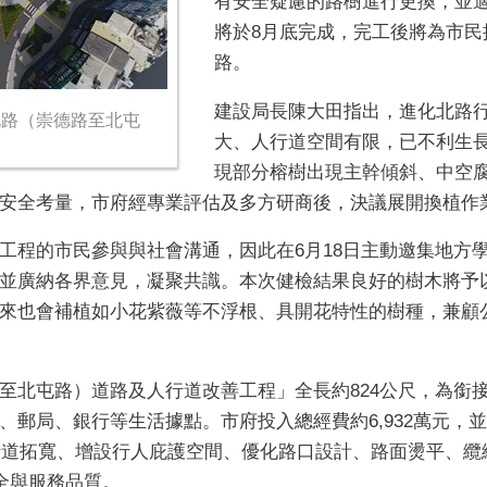
有安全疑慮的路樹進行更換，並
將於
8
月底完成，完工後將為市民
路。
建設局長陳大田指出，進化北路
北路（崇德路至北屯
大、人行道空間有限，已不利生
現部分榕樹出現主幹傾斜、中空
安全考量，市府經專業評估及多方研商後，決議展開換植作
工程的市民參與與社會溝通，因此在
6
月
18
日主動邀集地方
並廣納各界意見，凝聚共識。本次健檢結果良好的樹木將予
來也會補植如小花紫薇等不浮根、具開花特性的樹種，兼顧
至北屯路）道路及人行道改善工程」全長約
824
公尺，為銜
、郵局、銀行等生活據點。市府投入總經費約
6,932
萬元，並
行道拓寬、增設行人庇護空間、優化路口設計、路面燙平、纜
全與服務品質。