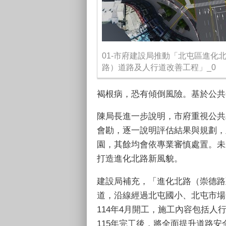
01-市府建設局推動「北屯區進化
路）道路及人行道改善工程」_0
褐根病，恐有傾倒風險。基於公共
陳局長進一步說明，市府重視公共
會勘，逐一說明評估結果與規劃，
園，其餘均會依專業審慎處置。未
打造進化北路新風貌。
建設局補充，「進化北路（崇德路
道，沿線經過北屯國小、北屯市場
114
年
4
月開工，施工內容包括人
115
年完工後，將全面提升道路安