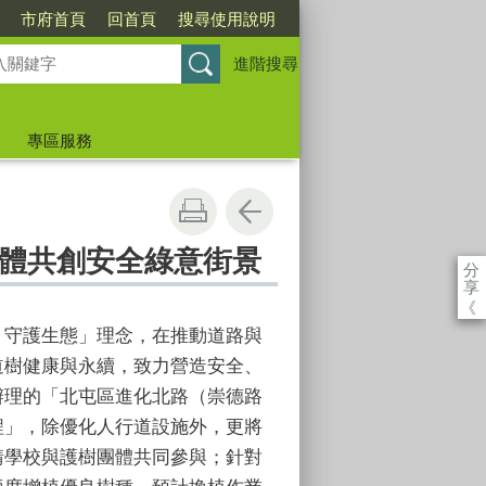
市府首頁
回首頁
搜尋使用說明
進階搜尋
專區服務
體共創安全綠意街景
分
享
《
、守護生態」理念，在推動道路與
道樹健康與永續，致力營造安全、
辦理的「北屯區進化北路（崇德路
程」，除優化人行道設施外，更將
請學校與護樹團體共同參與；針對