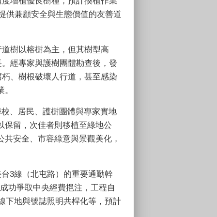
適度增植優良樹種，預計換植作業
提供兼顧安全與生態價值的友善道
行道樹以榕樹為主，但其樹型高
長。經專家與護樹團體勘查後，發
腐朽、樹根破壞人行道，甚至感染
業。
學校、居民、護樹團體與專家實地
以保留，次佳者則移植至綠地公
公共安全、市容綠意與景觀美化，
接台
3
線（北屯路）的重要通勤幹
成功爭取中央經費挹注，工程自
線下地與號誌照明共桿化等，預計