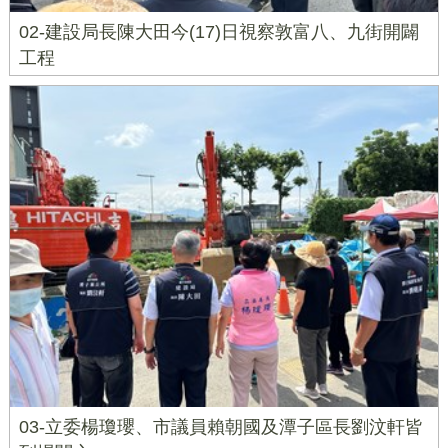
02-建設局長陳大田今(17)日視察敦富八、九街開闢
工程
03-立委楊瓊瓔、市議員賴朝國及潭子區長劉汶軒皆