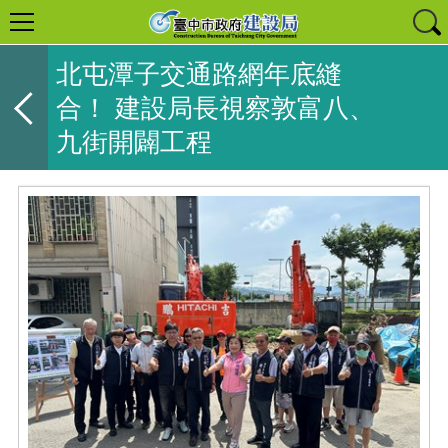
北屯潭子交通路網年底縫
合！ 建設局長視察敦富八、
九街開闢工程