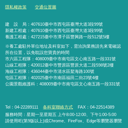
隱私權政策
交通位置圖
建 設 局：
407610
臺中市西屯區臺灣大道3段99號
新建工程處：407610臺中市西屯區臺灣大道3段99號
養護工程處：427215臺中市潭子區豐興路一段512號5樓
※養工處駐外單位地址及科室如下，需洽詢業務請先來電確認
所在位置，以免耽誤您寶貴的時間
市六區工程隊：408009臺中市南屯區文心南五路一段331號
山線工程隊：420012臺中市豐原區豐原大道二段598號2樓
海線工程隊：436044臺中市清水區鰲海路100號
屯區工程隊：402025臺中市
南區福田二街23號4樓
公園景觀維護科：408009臺中市南屯區文心南五路一段331號
Tel：04-22289111
各科室聯絡方式
FAX：04-22514389
服務時間：星期一至星期五 上午8:00-12:00、下午1:00-5:00
請使用IE(第9版以上)或Chrome、FireFox、Edge等瀏覽器瀏覽