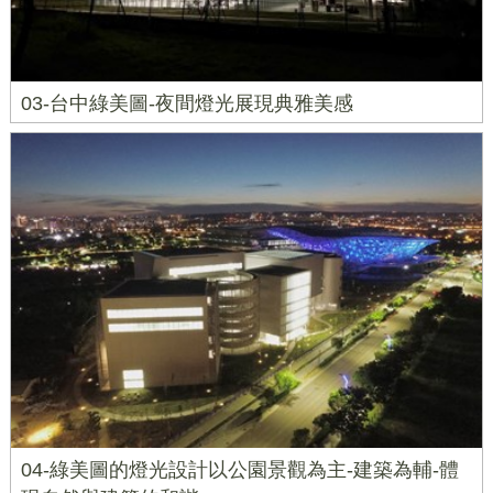
03-台中綠美圖-夜間燈光展現典雅美感
04-綠美圖的燈光設計以公園景觀為主-建築為輔-體