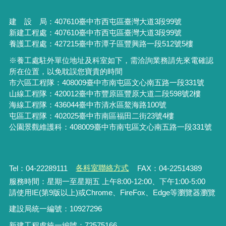
建 設 局：
407610
臺中市西屯區臺灣大道3段99號
新建工程處：407610臺中市西屯區臺灣大道3段99號
養護工程處：427215臺中市潭子區豐興路一段512號5樓
※養工處駐外單位地址及科室如下，需洽詢業務請先來電確認
所在位置，以免耽誤您寶貴的時間
市六區工程隊：408009臺中市南屯區文心南五路一段331號
山線工程隊：420012臺中市豐原區豐原大道二段598號2樓
海線工程隊：436044臺中市清水區鰲海路100號
屯區工程隊：402025臺中市
南區福田二街23號4樓
公園景觀維護科：408009臺中市南屯區文心南五路一段331號
Tel：04-22289111
各科室聯絡方式
FAX：04-22514389
服務時間：星期一至星期五 上午8:00-12:00、下午1:00-5:00
請使用IE(第9版以上)或Chrome、FireFox、Edge等瀏覽器瀏覽
建設局統一編號：10927296
新建工程處統一編號
：
72575166