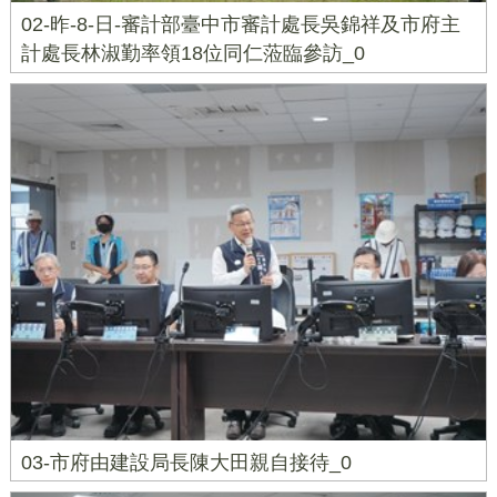
02-昨-8-日-審計部臺中市審計處長吳錦祥及市府主
計處長林淑勤率領18位同仁蒞臨參訪_0
03-市府由建設局長陳大田親自接待_0