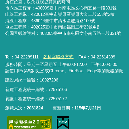
所在位置，以免耽誤您寶貴的時間
市六區工程隊：408009臺中市南屯區文心南五路一段331號
山線工程隊：420012臺中市豐原區豐原大道二段598號2樓
海線工程隊：436044臺中市清水區鰲海路100號
屯區工程隊：402025臺中市
南區福田二街23號4樓
公園景觀維護科：408009臺中市南屯區文心南五路一段331號
Tel：04-22289111
各科室聯絡方式
FAX：04-22514389
服務時間：星期一至星期五 上午8:00-12:00、下午1:00-5:00
請使用IE(第9版以上)或Chrome、FireFox、Edge等瀏覽器瀏覽
建設局統一編號：10927296
新建工程處統一編號
：
72575166
養護工程處統一編號
：
72575172
瀏覽人次
2031824
更新日期
115年7月21日