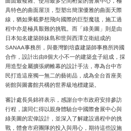
曲面最複雜、使用最多空間桁架的會展中心，極
具特色的曲面屋頂，型塑出簡潔優雅的曲面天際
線，猶如乘載夢想飛向國際的巨型魔毯，施工過
程中亦是極具艱難的挑戰。而「綠美圖」則是由
日本知名建築師妹島和世與西澤立衛組成的
SANAA事務所，與臺灣劉培森建築師事務所跨國
合作，設計出由8個大小不一的建築盒子組成，採
用造型金屬擴張網帷幕的設計手法，專為台中市
民打造這座獨一無二的藝術品，成為全台首座美
術館與圖書館共構的世界級地標建築。
審計處長吳錦祥表示，感謝台中市政府安排參訪
行程，讓同仁得以親身體驗台中國際會展中心與
綠美圖的宏偉設計，並深入了解建設過程中的挑
戰，體會市府團隊的投入與用心，期待這些設施