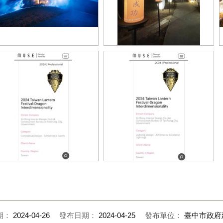
-穿越時空-為主軸進行策展規劃-
龍之異次元的-轉運輪區-是民眾熱門
合金-木-水-火四象異世界
打卡設施
獲2024美國-謬思設計大獎-展覽與
榮獲2024美國-謬思設計大獎-燈光設
動設計類-金獎-conceptual-
計藝術類-金獎-lighting-design-art-
sign-exhibition-_-events
interior-exterior-lighting
期：
2024-04-26
發布日期：
2024-04-25
發布單位：
臺中市政府