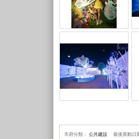
依據不同情境安排表演藝術人員-帶
以
領遊客置身華麗科幻的虛實情境之
結
間
榮
龍之異次元的-水漾世界區-以情境模
活
擬水下世界
de
市府分類：
公共建設
最後異動日