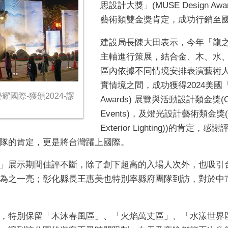
思設計大獎」
(MUSE Design Awa
藝術類雙金獎肯定，成功行銷至
建設局長陳大田表示，今年「龍
主軸進行策展，結合金、木、水
區內依據不同情境安排表演藝術
實情境之間，成功獲得
2024
美國
國際-獲頒2024-謬
Awards)
展覽與活動設計類金獎
(
Events)
，及燈光設計藝術類金獎
Exterior Lighting))
的肯定，感謝
隊的肯定，更是將台灣躍上國際。
」展示期間佳評不斷，除了創下超高的入場人次外，也吸引
為之一亮；彰化縣長王惠美也特別率縣府團隊到訪，對於中
，特別保留「木沐春風區」、「火焰萬丈區」、「水漾世界