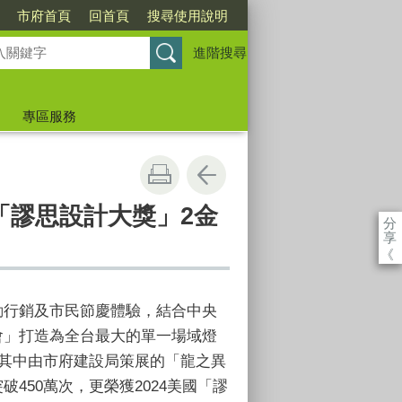
市府首頁
回首頁
搜尋使用說明
進階搜尋
專區服務
「謬思設計大獎」2金
分
享
《
動行銷及市民節慶體驗，結合中央
會」打造為全台最大的單一場域燈
其中由市府建設局策展的「龍之異
突破
450
萬次，更榮獲
2024
美國「謬