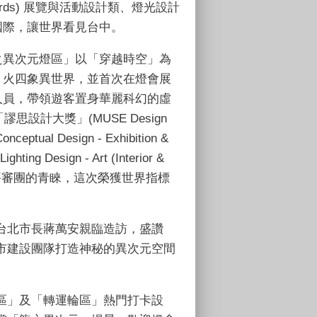
rds)
展覽與活動設計類、燈光設計
國際，讓世界看見台中。
之異次元燈區」以「穿越時空」為
、火四象異世界，並首次在燈會展
人員，帶領遊客置身華麗科幻的虛
「謬思設計大獎」
(MUSE Design
Conceptual Design - Exhibition &
(Lighting Design - Art (Interior &
評審團的青睞，這次榮獲世界指標
台北市長蔣萬安親臨造訪，盛讚
市建設團隊打造神秘的異次元空間
區」及「轉運輪區」熱門打卡設