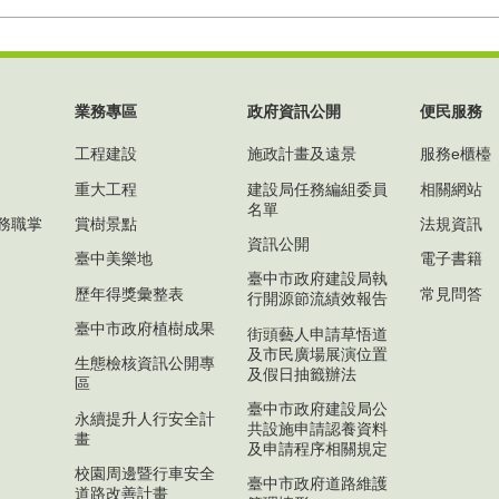
業務專區
政府資訊公開
便民服務
工程建設
施政計畫及遠景
服務e櫃檯
重大工程
建設局任務編組委員
相關網站
名單
務職掌
賞樹景點
法規資訊
資訊公開
臺中美樂地
電子書籍
臺中市政府建設局執
歷年得獎彙整表
常見問答
行開源節流績效報告
臺中市政府植樹成果
街頭藝人申請草悟道
及市民廣場展演位置
生態檢核資訊公開專
及假日抽籤辦法
區
臺中市政府建設局公
永續提升人行安全計
共設施申請認養資料
畫
及申請程序相關規定
校園周邊暨行車安全
臺中市政府道路維護
道路改善計畫