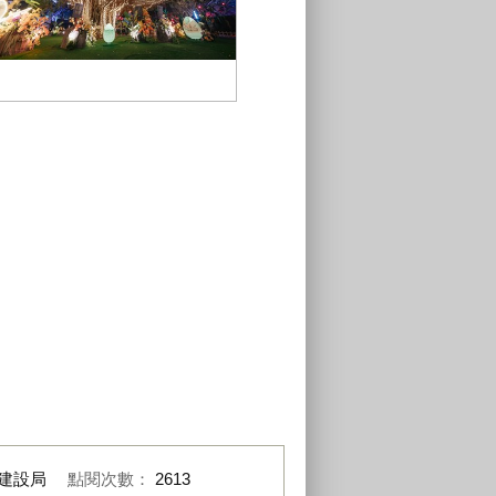
建設局策展的-龍之異次元燈區-網路
影音瀏覽次數突破450萬次
建設局
點閱次數：
2613