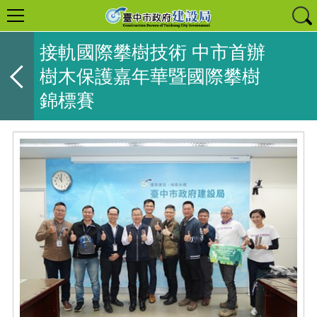
接軌國際攀樹技術 中市首辦
樹木保護嘉年華暨國際攀樹
錦標賽