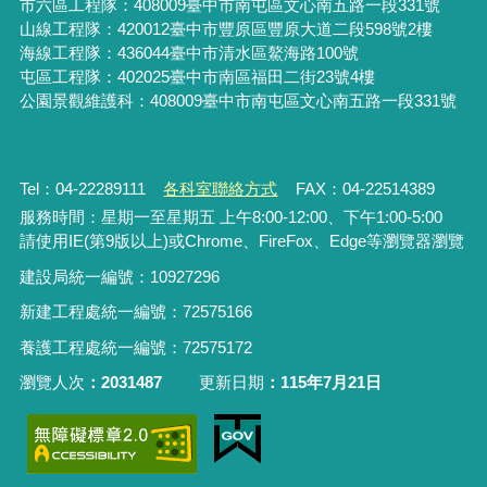
市六區工程隊：408009臺中市南屯區文心南五路一段331號
山線工程隊：420012臺中市豐原區豐原大道二段598號2樓
海線工程隊：436044臺中市清水區鰲海路100號
屯區工程隊：402025臺中市
南區福田二街23號4樓
公園景觀維護科：408009臺中市南屯區文心南五路一段331號
Tel：04-22289111
各科室聯絡方式
FAX：04-22514389
服務時間：星期一至星期五 上午8:00-12:00、下午1:00-5:00
請使用IE(第9版以上)或Chrome、FireFox、Edge等瀏覽器瀏覽
建設局統一編號：10927296
新建工程處統一編號
：
72575166
養護工程處統一編號
：
72575172
瀏覽人次
2031487
更新日期
115年7月21日