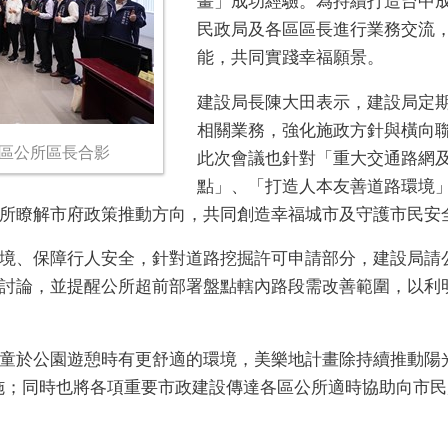
畫」成功經驗。為持續打造台中
民政局及各區區長進行業務交流
能，共同實踐幸福願景。
建設局長陳大田表示，建設局定
相關業務，強化施政方針與橫向
-各區公所區長合影
此次會議也針對「重大交通路網及
點」、「打造人本友善道路環境」
所瞭解市府政策推動方向，共同創造幸福城市及守護市民安
境、保障行人安全，針對道路挖掘許可申請部分，建設局請
討論，並提醒公所超前部署盤點轄內路段需改善範圍，以利
童於公園遊憩時有更舒適的環境，美樂地計畫除持續推動陽
措施；同時也將各項重要市政建設傳達各區公所適時協助向市