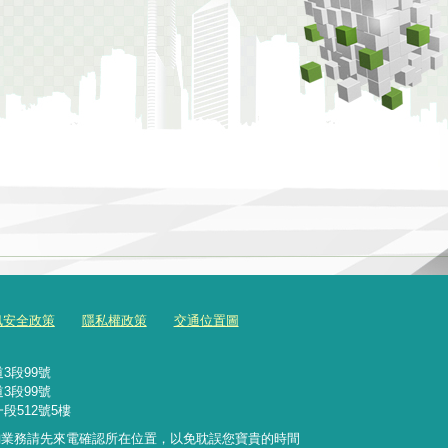
訊安全政策
隱私權政策
交通位置圖
3段99號
3段99號
段512號5樓
詢業務請先來電確認所在位置，以免耽誤您寶貴的時間