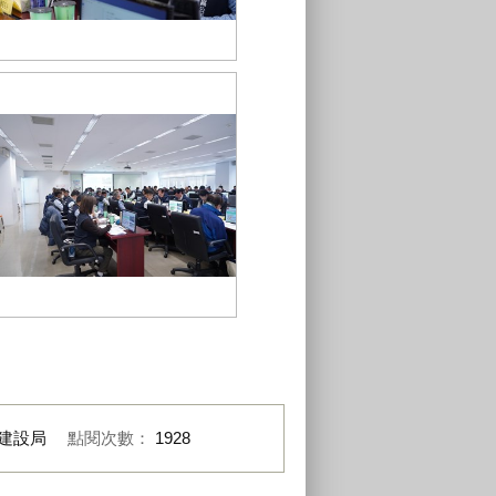
建設局與區長業務交流-大雅林麗蓉
區長意見交流
建設局與區長業務交流-養工處白玨
瑛處長簡報分享
建設局
點閱次數：
1928