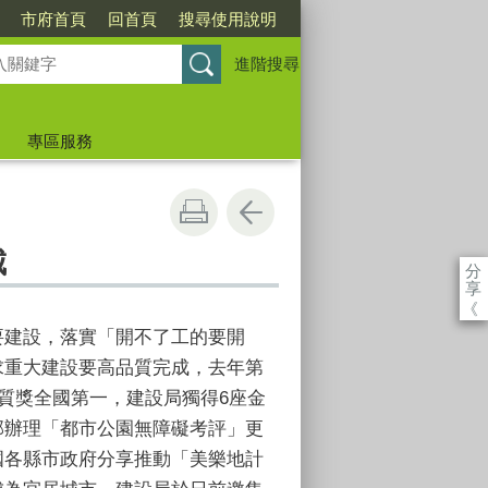
市府首頁
回首頁
搜尋使用說明
進階搜尋
專區服務
城
分
享
《
要建設，落實「開不了工的要開
求重大建設要高品質完成，去年第
金質獎全國第一，建設局獨得6座金
部辦理「都市公園無障礙考評」更
國各縣市政府分享推動「美樂地計