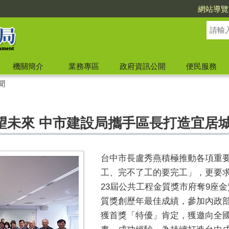
網站導覽
機關簡介
業務專區
政府資訊公開
便民服務
聞
望未來 中市建設局攜手區長打造宜居
台中市長盧秀燕積極推動各項重
工、完不了工的要完工」，更要
23屆公共工程金質獎市府奪9座
質獎創歷年最佳成績，參加內政
獲首獎「特優」肯定，獲邀向全