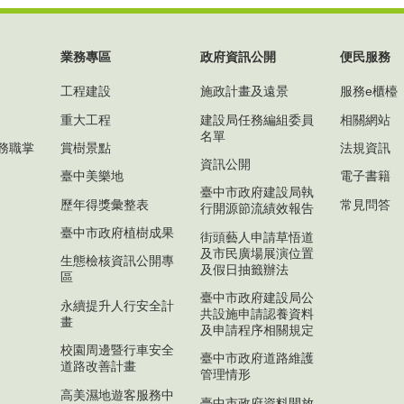
業務專區
政府資訊公開
便民服務
工程建設
施政計畫及遠景
服務e櫃檯
重大工程
建設局任務編組委員
相關網站
名單
務職掌
賞樹景點
法規資訊
資訊公開
臺中美樂地
電子書籍
臺中市政府建設局執
歷年得獎彙整表
常見問答
行開源節流績效報告
臺中市政府植樹成果
街頭藝人申請草悟道
及市民廣場展演位置
生態檢核資訊公開專
及假日抽籤辦法
區
臺中市政府建設局公
永續提升人行安全計
共設施申請認養資料
畫
及申請程序相關規定
校園周邊暨行車安全
臺中市政府道路維護
道路改善計畫
管理情形
高美濕地遊客服務中
臺中市政府資料開放