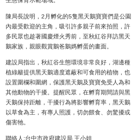
生態保育示範場域。
陳局長說明，2月孵化的5隻黑天鵝寶寶們是公園
內最受歡迎的主角，吸引許多親子前來拍照，許
多民眾也趁著國慶煙火秀前，至秋紅谷拜訪黑天
鵝家族，親眼觀賞鵝爸鵝媽孵蛋的畫面。
建設局指出，秋紅谷生態環境非常良好，湖邊種
植綠籬提供黑天鵝適度遮蔽和可食用的植物，也
設置圍欄和圍網，保護黑天鵝及寶寶免受人為和
其他動物的干擾。提醒民眾，在孵育期間請與黑
天鵝保持距離，干擾行為將影響孵育率，黑天鵝
以草食為主，有專人照護，切勿餵食、勿驚擾或
傷害牠。
聯絡人:台中市政府建設局 王小姐