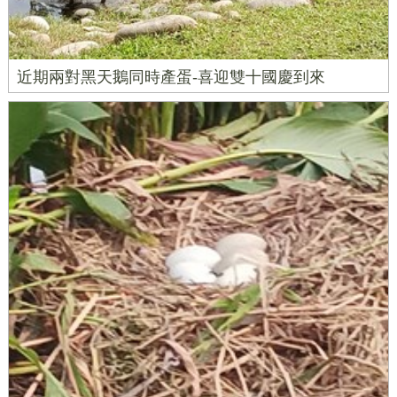
近期兩對黑天鵝同時產蛋-喜迎雙十國慶到來