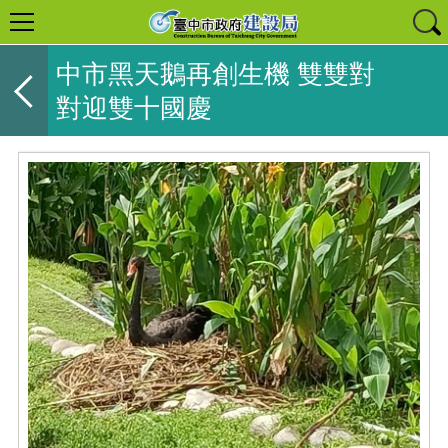
中市黑天鵝再創生機 雙雙對
對迎雙十國慶