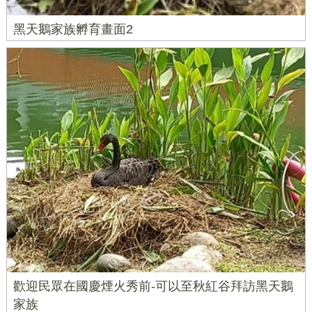
黑天鵝家族孵育畫面2
歡迎民眾在國慶煙火秀前-可以至秋紅谷拜訪黑天鵝
家族