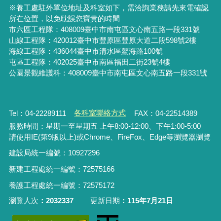
※養工處駐外單位地址及科室如下，需洽詢業務請先來電確認
所在位置，以免耽誤您寶貴的時間
市六區工程隊：408009臺中市南屯區文心南五路一段331號
山線工程隊：420012臺中市豐原區豐原大道二段598號2樓
海線工程隊：436044臺中市清水區鰲海路100號
屯區工程隊：402025臺中市
南區福田二街23號4樓
公園景觀維護科：408009臺中市南屯區文心南五路一段331號
Tel：04-22289111
各科室聯絡方式
FAX：04-22514389
服務時間：星期一至星期五 上午8:00-12:00、下午1:00-5:00
請使用IE(第9版以上)或Chrome、FireFox、Edge等瀏覽器瀏覽
建設局統一編號：10927296
新建工程處統一編號
：
72575166
養護工程處統一編號
：
72575172
瀏覽人次
2032337
更新日期
115年7月21日