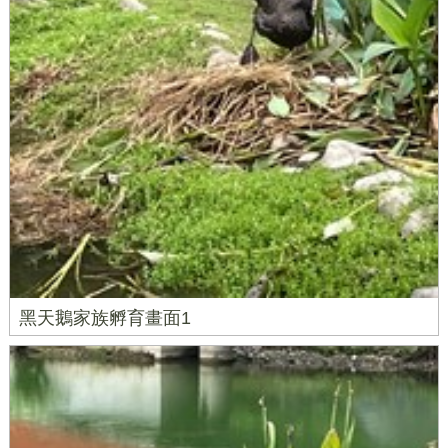
黑天鵝家族孵育畫面1