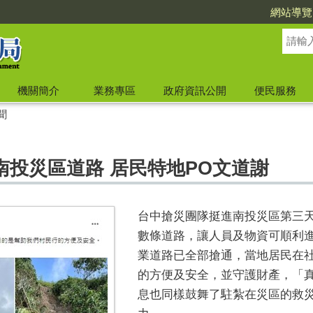
網站導覽
機關簡介
業務專區
政府資訊公開
便民服務
聞
南投災區道路 居民特地PO文道謝
台中搶災團隊挺進南投災區第三
數條道路，讓人員及物資可順利
業道路已全部搶通，當地居民在
的方便及安全，並守護財產，「
息也同樣鼓舞了駐紮在災區的救