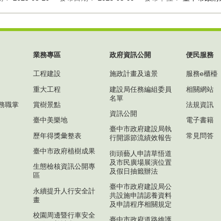
業務專區
政府資訊公開
便民服務
工程建設
施政計畫及遠景
服務e櫃檯
重大工程
建設局任務編組委員
相關網站
名單
務職掌
賞樹景點
法規資訊
資訊公開
臺中美樂地
電子書籍
臺中市政府建設局執
歷年得獎彙整表
常見問答
行開源節流績效報告
臺中市政府植樹成果
街頭藝人申請草悟道
及市民廣場展演位置
生態檢核資訊公開專
及假日抽籤辦法
區
臺中市政府建設局公
永續提升人行安全計
共設施申請認養資料
畫
及申請程序相關規定
校園周邊暨行車安全
臺中市政府道路維護