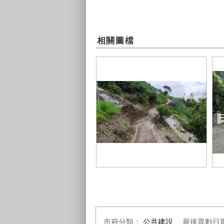
相關圖檔
搶
春陽村信義巷產業道路已全部搶通
讓
市府分類：
公共建設
最後異動日