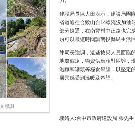
力。
建設局長陳大田表示，建設局團
省道通往合歡山台14線淹沒加油
部分搶通，在南豐村中正路也完
盼可以最短時間讓南投縣民生活
陳局長強調，這些搶災人員面臨
地處偏遠，物資供應相對困難，
泡麵和罐頭等糧食果腹，以堅定
居民感受到溫暖及希望。
發文感謝
聯絡人:台中市政府建設局 張先生