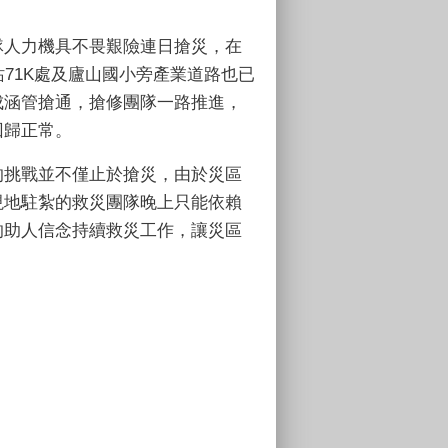
隊人力機具不畏艱險連日搶災，在
站71K處及廬山國小旁產業道路也已
成涵管搶通，搶修團隊一路推進，
回歸正常。
的挑戰並不僅止於搶災，由於災區
現地駐紮的救災團隊晚上只能依賴
的助人信念持續救災工作，讓災區