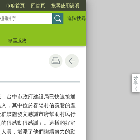
市府首頁
回首頁
搜尋使用說明
進階搜尋
專區服務
分
享
《
天，台中市政府建設局已快速搶通
進入，其中位於春陽村信義巷的產
社群媒體發文感謝市府幫助村民行
真的很感動很感謝」。這樣的好消
災人員，增添了他們繼續努力的動