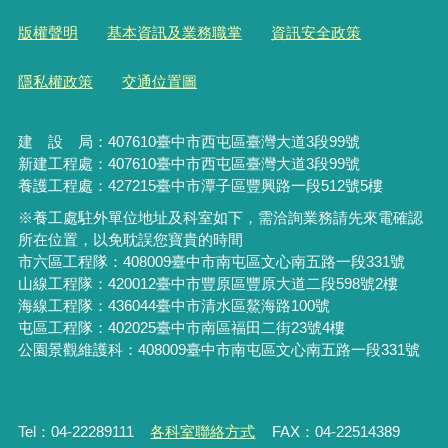
版權聲明
基本資訊及業務職掌
資訊安全政策
隱私權政策
交通位置圖
建 設 局：
407610
臺中市西屯區臺灣大道3段99號
新建工程處：407610臺中市西屯區臺灣大道3段99號
養護工程處：427215臺中市潭子區豐興路一段512號5樓
※養工處駐外單位地址及科室如下，需洽詢業務請先來電確認
所在位置，以免耽誤您寶貴的時間
市六區工程隊：408009臺中市南屯區文心南五路一段331號
山線工程隊：420012臺中市豐原區豐原大道二段598號2樓
海線工程隊：436044臺中市清水區鰲海路100號
屯區工程隊：402025臺中市
南區福田二街23號4樓
公園景觀維護科：408009臺中市南屯區文心南五路一段331號
Tel：04-22289111
各科室聯絡方式
FAX：04-22514389