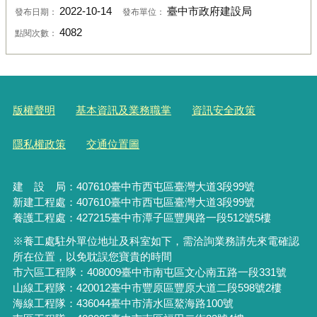
2022-10-14
臺中市政府建設局
發布日期：
發布單位：
4082
點閱次數：
版權聲明
基本資訊及業務職掌
資訊安全政策
隱私權政策
交通位置圖
建 設 局：
407610
臺中市西屯區臺灣大道3段99號
新建工程處：407610臺中市西屯區臺灣大道3段99號
養護工程處：427215臺中市潭子區豐興路一段512號5樓
※養工處駐外單位地址及科室如下，需洽詢業務請先來電確認
所在位置，以免耽誤您寶貴的時間
市六區工程隊：408009臺中市南屯區文心南五路一段331號
山線工程隊：420012臺中市豐原區豐原大道二段598號2樓
海線工程隊：436044臺中市清水區鰲海路100號