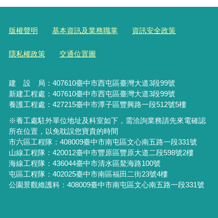
版權聲明
基本資訊及業務職掌
資訊安全政策
隱私權政策
交通位置圖
建 設 局：
407610
臺中市西屯區臺灣大道3段99號
新建工程處：407610臺中市西屯區臺灣大道3段99號
養護工程處：427215臺中市潭子區豐興路一段512號5樓
※養工處駐外單位地址及科室如下，需洽詢業務請先來電確認
所在位置，以免耽誤您寶貴的時間
市六區工程隊：408009臺中市南屯區文心南五路一段331號
山線工程隊：420012臺中市豐原區豐原大道二段598號2樓
海線工程隊：436044臺中市清水區鰲海路100號
屯區工程隊：402025臺中市
南區福田二街23號4樓
公園景觀維護科：408009臺中市南屯區文心南五路一段331號