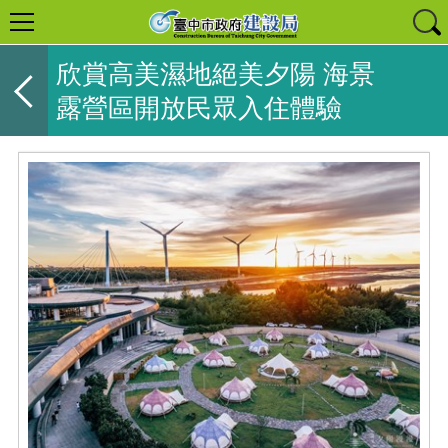
欣賞高美濕地絕美夕陽 海景
露營區開放民眾入住體驗