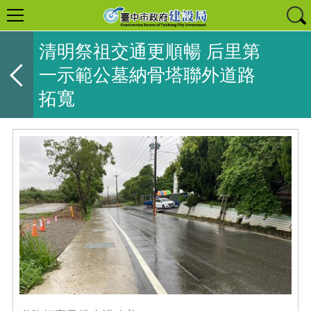
清明祭祖交通更順暢 后里第
一示範公墓納骨塔聯外道路
拓寬