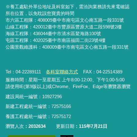
※養工處駐外單位地址及科室如下，需洽詢業務請先來電確認
所在位置，以免耽誤您寶貴的時間
市六區工程隊：408009臺中市南屯區文心南五路一段331號
山線工程隊：420012臺中市豐原區豐原大道二段598號2樓
海線工程隊：436044臺中市清水區鰲海路100號
屯區工程隊：402025臺中市
南區福田二街23號4樓
公園景觀維護科：408009臺中市南屯區文心南五路一段331號
Tel：04-22289111
各科室聯絡方式
FAX：04-22514389
服務時間：星期一至星期五 上午8:00-12:00、下午1:00-5:00
請使用IE(第9版以上)或Chrome、FireFox、Edge等瀏覽器瀏覽
建設局統一編號：10927296
新建工程處統一編號
：
72575166
養護工程處統一編號
：
72575172
瀏覽人次
2032634
更新日期
115年7月21日