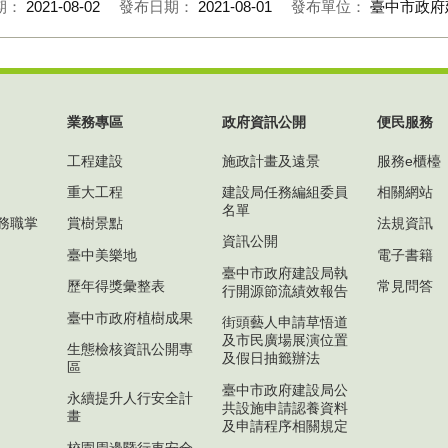
期：
2021-08-02
發布日期：
2021-08-01
發布單位：
臺中市政府
業務專區
政府資訊公開
便民服務
工程建設
施政計畫及遠景
服務e櫃檯
重大工程
建設局任務編組委員
相關網站
名單
務職掌
賞樹景點
法規資訊
資訊公開
臺中美樂地
電子書籍
臺中市政府建設局執
歷年得獎彙整表
常見問答
行開源節流績效報告
臺中市政府植樹成果
街頭藝人申請草悟道
及市民廣場展演位置
生態檢核資訊公開專
及假日抽籤辦法
區
臺中市政府建設局公
永續提升人行安全計
共設施申請認養資料
畫
及申請程序相關規定
校園周邊暨行車安全