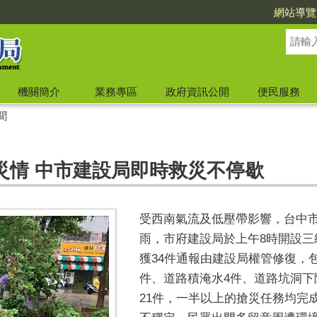
網站導覽
機關簡介
業務專區
政府資訊公開
便民服務
聞
災情 中市建設局即時救災不停歇
受西南氣流及低壓帶影響，台中
雨，市府建設局於上午
8
時開設三
獲
34
件通報由建設局權管修復，
件、道路積淹水
4
件、道路坑洞下
21
件，一半以上的搶災任務均完