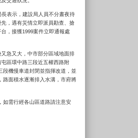
境及交通狀況。
局長表示，建設局人員不分晝夜待
優先，遇有災情立即派員勘查、搶
平台，接獲
1999
案件立即通報處
勢又急又大，中市部分區域地面排
南屯區環中路三段近五權西路附
三段機慢車道封閉並指揮改道，並
，路面積水逐漸排入水溝，市府將
，如需行經各山區道路請注意安