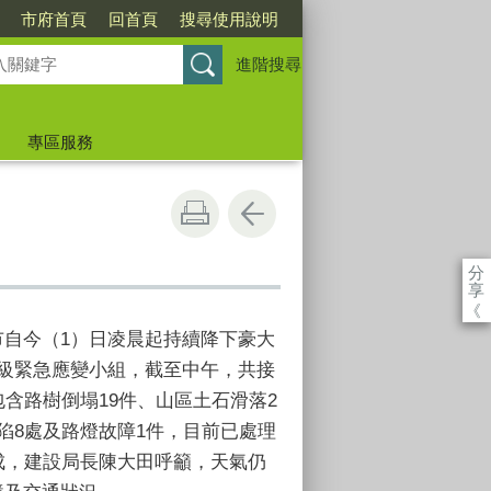
市府首頁
回首頁
搜尋使用說明
進階搜尋
專區服務
分
享
《
市自今（
1
）日凌晨起持續降下豪大
級緊急應變小組，截至中午，共接
包含路樹倒塌
19
件、山區土石滑落
2
陷
8
處及路燈故障
1
件，目前已處理
成，建設局長陳大田呼籲，天氣仍