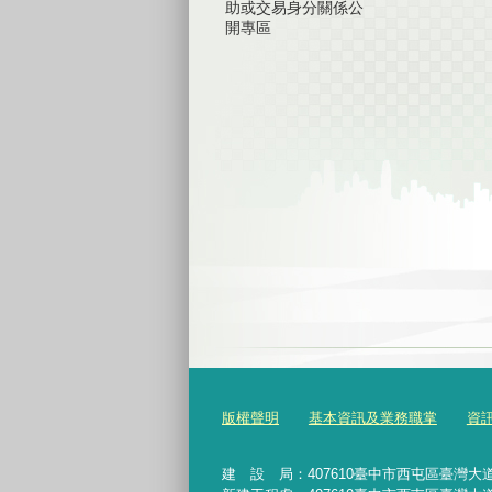
助或交易身分關係公
開專區
版權聲明
基本資訊及業務職掌
資
建 設 局：
407610
臺中市西屯區臺灣大道