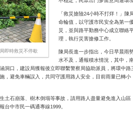
不穩定，民眾出門多留意周遭環
「救災搶險
24
小時不打烊！」陳
命輪值，以守護市民安全為第一
災，並與路平勤務中心成立聯絡
理，執行災害搶修工作。
設局即時救災不停歇
陳局長進一步指出，今日早晨雨
水不及，通報積水情況，其中，
涵洞口，建設局獲報後立即聯繫警察局協助派員，將環中路
施，避免車輛誤入，共同守護用路人安全，目前雨量已轉小
生土石崩落、樹木倒塌等事故，請用路人盡量避免進入山區
報台中市民一碼通專線
1999
。