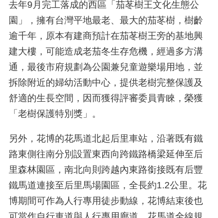
去年
9
月完工落成的西區「茄苳樹王文化生態公
園」，擁有台灣平地最老、最大的茄苳樹，樹齡
逾千年，原本有建商預計在茄苳樹王旁的基地興
建大樓，可能造成老茄冬生存危機，經過多方溝
通，最後市府規劃為公園兼兒童遊樂場用地，並
拆除附近的婦幼活動中心，提供老樹完整保護及
舒適的生長空間，因而獲得評審委員青睞，榮獲
「老樹保護特別獎」。
另外，花博的花馬道北起后里車站，沿著既有鐵
路東側往南分別設置東西向跨鐵路橋梁延伸至后
里森林園區，南北向則跨越內東路銜接既有后豐
鐵馬道連接至后里馬場園區，全長約
1.2
公里。花
博期間可作為人行專用徒步動線，花博結束後也
可當作自行車道與人行專用廊道。花馬道全線規