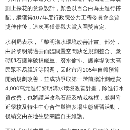
劃上採花的意象設計，顏色以百合白為主進行搭
配，繼獲得
107
年度行政院公共工程委員會金質
獎佳作後，這次再獲景觀大賞入圍獎肯定。
水利局表示，「黎明溝水環境改善計畫」部分，
由於黎明溝過去面臨閒置空間缺乏規劃整合、漿
砌卵石護岸破損嚴重、廢水偷排、護岸堤防太高
民眾不易親近等問題，因此市府
105
年自籌預算
開始規劃改善，並成功爭取第一階前膽計劃經費
4,000
萬元進行黎明溝水環境改善計畫，除進行水
質改善，也將護岸改為石籠及植栽格框，並與附
近學校及特生中心合作舉辦多場生態研習活動，
後續交由在地生態團體自主維護。