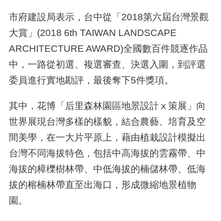
市府建設局表示，台中從「
2018
第六屆台灣景觀
大賞」
(2018 6th TAIWAN LANDSCAPE
ARCHITECTURE AWARD)
全國數百件競逐作品
中，一路從初選、複選審查、決選入圍，到評選
委員進行實地勘評，最後奪下
5
件獎項。
其中，花博「后里森林園區地景設計ⅹ策展」向
世界展現台灣多樣的樣貌，結合農藝、培育及空
間美學，在一大片平原上，藉由植栽設計模擬出
台灣不同海拔特色，包括中高海拔的雲霧帶、中
海拔的樟櫟樹林帶、中低海拔的楠儲林帶、低海
拔的榕楠林帶直至出海口，形成微縮地景植物
園。