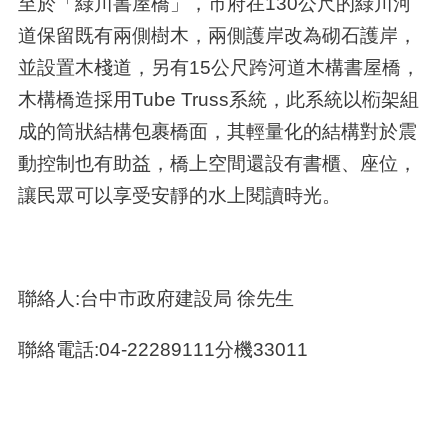
至於「綠川書屋橋」，市府在
130
公尺的綠川河
道保留既有兩側樹木，兩側護岸改為砌石護岸，
並設置木棧道，另有
15
公尺跨河道木構書屋橋，
木構橋造採用
Tube Truss
系統，此系統以椼架組
成的筒狀結構包裹橋面，其輕量化的結構對於震
動控制也有助益，橋上空間還設有書櫃、座位，
讓民眾可以享受安靜的水上閱讀時光。
聯絡人:台中市政府建設局 徐先生
聯絡電話:04-22289111分機33011