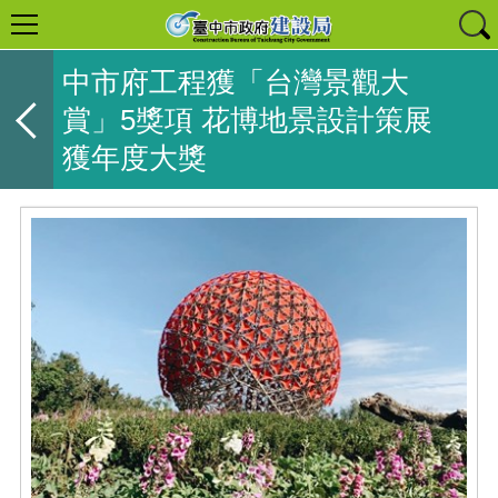
中市府工程獲「台灣景觀大
賞」5獎項 花博地景設計策展
獲年度大獎