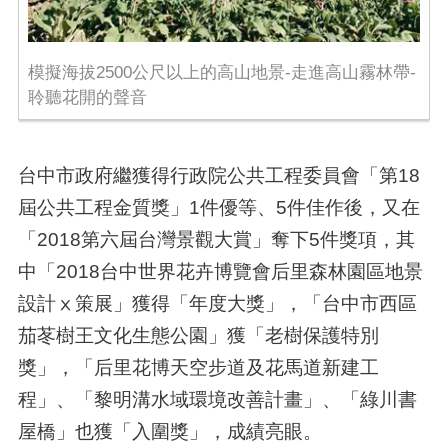
模擬海拔2500公尺以上的高山地景-走進高山霧林帶-
聆聽花開的聲音
台中市政府繼獲得行政院公共工程委員會「第
18
屆公共工程金質獎」
1
件優等、
5
件佳作後，又在
「
2018
第六屆台灣景觀大賞」奪下
5
件獎項，其
中「
2018
台中世界花卉博覽會后里森林園區地景
設計ⅹ策展」獲得「年度大獎」，「台中市西區
茄苳樹王文化生態公園」獲「老樹保護特別
獎」，「后里花博天空步道及花馬道新建工
程」、「黎明溝水域環境改善計畫」、「綠川書
屋橋」也獲「入圍獎」，成績亮眼。