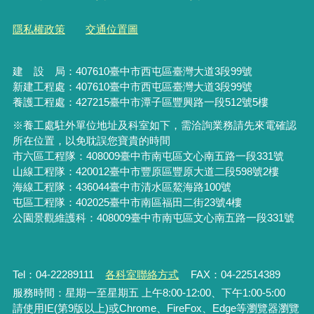
隱私權政策
交通位置圖
建 設 局：
407610
臺中市西屯區臺灣大道3段99號
新建工程處：407610臺中市西屯區臺灣大道3段99號
養護工程處：427215臺中市潭子區豐興路一段512號5樓
※養工處駐外單位地址及科室如下，需洽詢業務請先來電確認
所在位置，以免耽誤您寶貴的時間
市六區工程隊：408009臺中市南屯區文心南五路一段331號
山線工程隊：420012臺中市豐原區豐原大道二段598號2樓
海線工程隊：436044臺中市清水區鰲海路100號
屯區工程隊：402025臺中市
南區福田二街23號4樓
公園景觀維護科：408009臺中市南屯區文心南五路一段331號
Tel：04-22289111
各科室聯絡方式
FAX：04-22514389
服務時間：星期一至星期五 上午8:00-12:00、下午1:00-5:00
請使用IE(第9版以上)或Chrome、FireFox、Edge等瀏覽器瀏覽