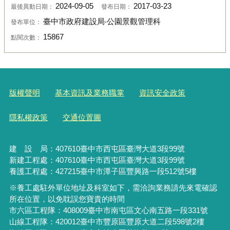
2024-09-05
2017-03-23
最後異動日期：
發布日期：
臺中市政府建設局‧公園景觀管理科
發布單位：
15867
點閱次數：
版權聲明
基本資訊及業務職掌
資訊安全政策
隱私權政策
交通位置圖
建 設 局：
407610
臺中市西屯區臺灣大道3段99號
新建工程處：407610臺中市西屯區臺灣大道3段99號
養護工程處：427215臺中市潭子區豐興路一段512號5樓
※養工處駐外單位地址及科室如下，需洽詢業務請先來電確認
所在位置，以免耽誤您寶貴的時間
市六區工程隊：408009臺中市南屯區文心南五路一段331號
山線工程隊：420012臺中市豐原區豐原大道二段598號2樓