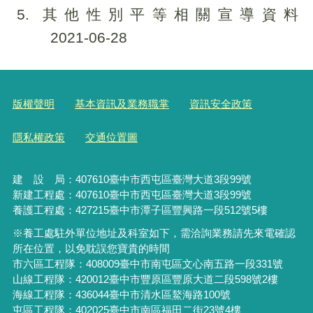
5
其他性別平等相關宣導資料
2021-06-28
版權聲明
基本資訊及業務職掌
資訊安全政策
隱私權政策
交通位置圖
建 設 局：
407610
臺中市西屯區臺灣大道3段99號
新建工程處：407610臺中市西屯區臺灣大道3段99號
養護工程處：427215臺中市潭子區豐興路一段512號5樓
※養工處駐外單位地址及科室如下，需洽詢業務請先來電確認
所在位置，以免耽誤您寶貴的時間
市六區工程隊：408009臺中市南屯區文心南五路一段331號
山線工程隊：420012臺中市豐原區豐原大道二段598號2樓
海線工程隊：436044臺中市清水區鰲海路100號
屯區工程隊：402025臺中市
南區福田二街23號4樓