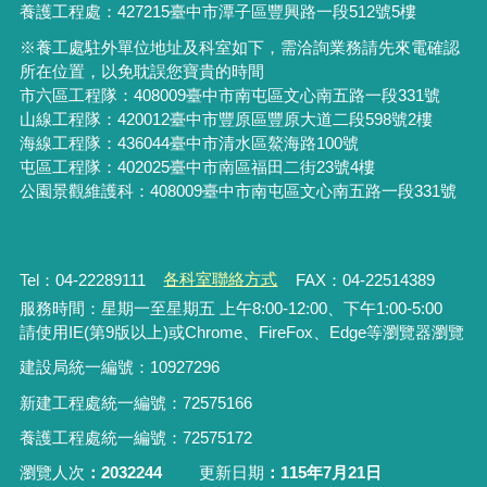
養護工程處：427215臺中市潭子區豐興路一段512號5樓
※養工處駐外單位地址及科室如下，需洽詢業務請先來電確認
所在位置，以免耽誤您寶貴的時間
市六區工程隊：408009臺中市南屯區文心南五路一段331號
山線工程隊：420012臺中市豐原區豐原大道二段598號2樓
海線工程隊：436044臺中市清水區鰲海路100號
屯區工程隊：402025臺中市
南區福田二街23號4樓
公園景觀維護科：408009臺中市南屯區文心南五路一段331號
Tel：04-22289111
各科室聯絡方式
FAX：04-22514389
服務時間：星期一至星期五 上午8:00-12:00、下午1:00-5:00
請使用IE(第9版以上)或Chrome、FireFox、Edge等瀏覽器瀏覽
建設局統一編號：10927296
新建工程處統一編號
：
72575166
養護工程處統一編號
：
72575172
瀏覽人次
2032244
更新日期
115年7月21日