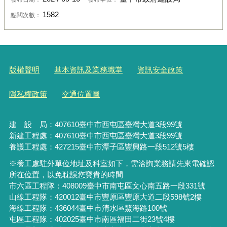
1582
點閱次數：
版權聲明
基本資訊及業務職掌
資訊安全政策
隱私權政策
交通位置圖
建 設 局：
407610
臺中市西屯區臺灣大道3段99號
新建工程處：407610臺中市西屯區臺灣大道3段99號
養護工程處：427215臺中市潭子區豐興路一段512號5樓
※養工處駐外單位地址及科室如下，需洽詢業務請先來電確認
所在位置，以免耽誤您寶貴的時間
市六區工程隊：408009臺中市南屯區文心南五路一段331號
山線工程隊：420012臺中市豐原區豐原大道二段598號2樓
海線工程隊：436044臺中市清水區鰲海路100號
屯區工程隊：402025臺中市
南區福田二街23號4樓