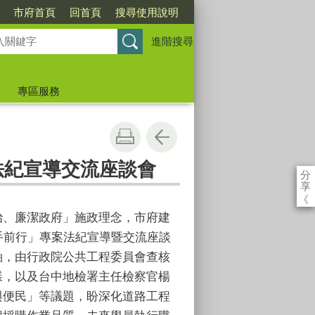
市府首頁
回首頁
搜尋使用說明
進階搜尋
專區服務
法紀宣導交流座談會
分
享
《
治、廉潔政府」施政理念，市府建
廉手前行」專案法紀宣導暨交流座談
軸，由行政院公共工程委員會查核
樣，以及台中地檢署主任檢察官楊
與便民」等議題，盼深化道路工程