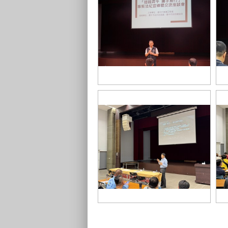
01-建設局陳永欣副局長代表建設局
陳大田局長致詞勉勵參訓人員
0
05-臺中地檢署楊植鈞主任檢察官授
0