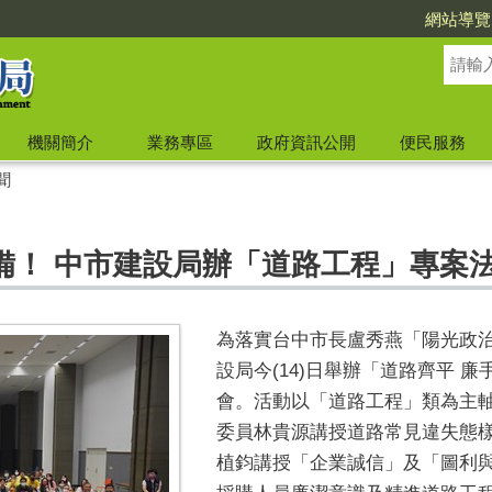
網站導覽
機關簡介
業務專區
政府資訊公開
便民服務
聞
備！ 中市建設局辦「道路工程」專案
為落實台中市長盧秀燕「陽光政
設局今(14)日舉辦「道路齊平 
會。活動以「道路工程」類為主
委員林貴源講授道路常見違失態
植鈞講授「企業誠信」及「圖利