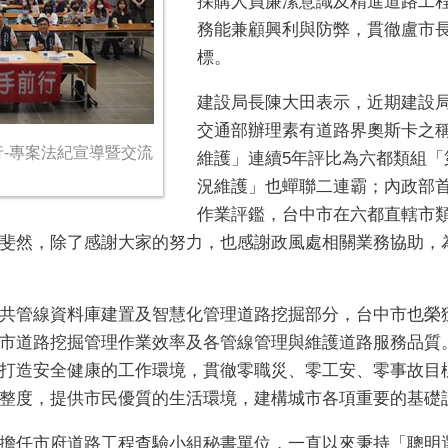
採購人員廉潔意識及精進道路工
務能兼顧興利與防弊，貫徹盧市
標。
建設局長陳大田表示，近期建設
交通部辦理素有道路界奧斯卡之
行-專案法紀宣導暨交流
維護」連續5年評比為六都類組「
況維護」也蟬聯二連霸；內政部
作業評鑑，台中市在六都直轄市
斐然，除了感謝大家的努力，也感謝政風處相關業務協助，
共管線資料庫建置及智慧化管理道路挖掘部分，台中市也榮獲
市道路挖掘管理作業效率及各管線管理與維護道路服務品質
打造安全健康的工作環境，貫徹零職災、零工安、零事故目
整度，提供市民優質的生活環境，建構城市各項重要的基礎
擔任市府道路工程查驗小組秘書單位，一直以來秉持「聰明