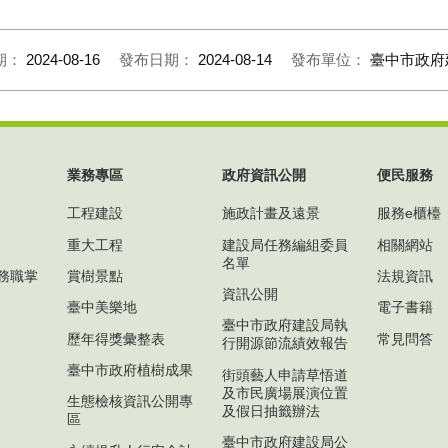
2
期：
2024-08-16
發布日期：
2024-08-14
發布單位：
臺中市政府
業務專區
政府資訊公開
便民服務
工程建設
施政計畫及遠景
服務e櫃檯
重大工程
建設局任務編組委員
相關網站
名單
務職掌
賞樹景點
法規資訊
資訊公開
臺中美樂地
電子書籍
臺中市政府建設局執
歷年得獎彙整表
常見問答
行開源節流績效報告
臺中市政府植樹成果
街頭藝人申請草悟道
及市民廣場展演位置
生態檢核資訊公開專
及假日抽籤辦法
區
臺中市政府建設局公