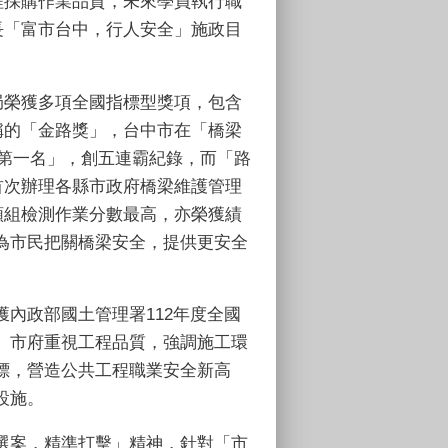
程採購作業品質，未來學員執行職
長「富市台中，行人安全」施政目
局榮獲多項全國指標型獎項，包含
稱的「金路獎」，台中市在「橋梁
第一名」，創五連霸紀錄，而「路
首次辦理各縣市政府橋梁維護管理
類組檢測作業分數最高，亦榮獲績
為市民把關橋梁安全，提供更安全
內政部國土管理署112年度全國
。市府重視工程品質，強調施工環
標，營造公共工程職業安全新高
設施。
選案，精準打擊」精神，針對「市