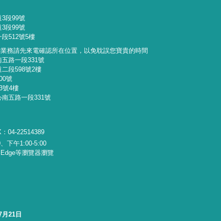
3段99號
3段99號
段512號5樓
詢業務請先來電確認所在位置，以免耽誤您寶貴的時間
南五路一段331號
二段598號2樓
00號
3號4樓
心南五路一段331號
：04-22514389
下午1:00-5:00
x、Edge等瀏覽器瀏覽
7月21日