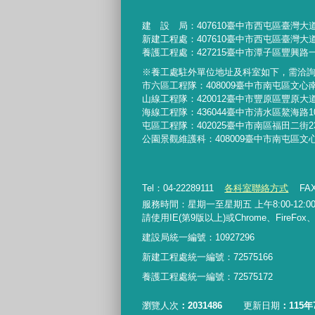
建 設 局：
407610
臺中市西屯區臺灣大道
新建工程處：407610臺中市西屯區臺灣大道
養護工程處：427215臺中市潭子區豐興路一
※養工處駐外單位地址及科室如下，需洽
市六區工程隊：408009臺中市南屯區文心
山線工程隊：420012臺中市豐原區豐原大道
海線工程隊：436044臺中市清水區鰲海路1
屯區工程隊：402025臺中市
南區福田二街2
公園景觀維護科：408009臺中市南屯區文
Tel：04-22289111
各科室聯絡方式
FAX
服務時間：星期一至星期五 上午8:00-12:00、
請使用IE(第9版以上)或Chrome、FireFo
建設局統一編號：10927296
新建工程處統一編號
：
72575166
養護工程處統一編號
：
72575172
瀏覽人次
2031486
更新日期
115年