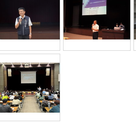
2-政風處葉清燊副處長致詞
03-工程會林貴源查核委員授課
6-臺中地檢署楊植鈞主任檢察官授