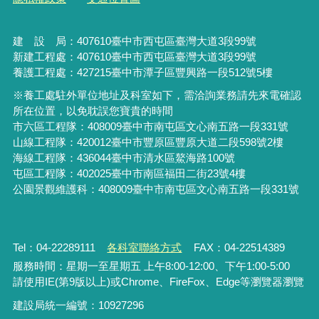
建 設 局：
407610
臺中市西屯區臺灣大道3段99號
新建工程處：407610臺中市西屯區臺灣大道3段99號
養護工程處：427215臺中市潭子區豐興路一段512號5樓
※養工處駐外單位地址及科室如下，需洽詢業務請先來電確認
所在位置，以免耽誤您寶貴的時間
市六區工程隊：408009臺中市南屯區文心南五路一段331號
山線工程隊：420012臺中市豐原區豐原大道二段598號2樓
海線工程隊：436044臺中市清水區鰲海路100號
屯區工程隊：402025臺中市
南區福田二街23號4樓
公園景觀維護科：408009臺中市南屯區文心南五路一段331號
Tel：04-22289111
各科室聯絡方式
FAX：04-22514389
服務時間：星期一至星期五 上午8:00-12:00、下午1:00-5:00
請使用IE(第9版以上)或Chrome、FireFox、Edge等瀏覽器瀏覽
建設局統一編號：10927296