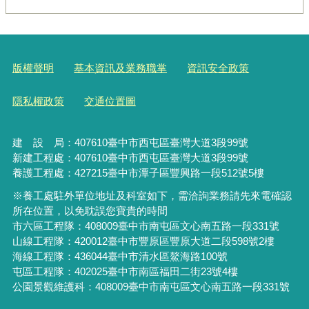
版權聲明
基本資訊及業務職掌
資訊安全政策
隱私權政策
交通位置圖
建 設 局：
407610
臺中市西屯區臺灣大道3段99號
新建工程處：407610臺中市西屯區臺灣大道3段99號
養護工程處：427215臺中市潭子區豐興路一段512號5樓
※養工處駐外單位地址及科室如下，需洽詢業務請先來電確認
所在位置，以免耽誤您寶貴的時間
市六區工程隊：408009臺中市南屯區文心南五路一段331號
山線工程隊：420012臺中市豐原區豐原大道二段598號2樓
海線工程隊：436044臺中市清水區鰲海路100號
屯區工程隊：402025臺中市
南區福田二街23號4樓
公園景觀維護科：408009臺中市南屯區文心南五路一段331號