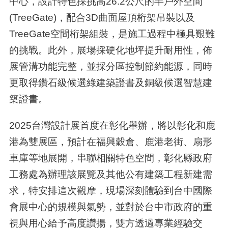
中心，設計特色採挑高26.2公尺的半戶外空間
(TreeGate)，配合3D曲面屋頂桁架吊裝以及
TreeGate空間桁架組裝，是施工過程中極具艱難
的挑戰。此外，展場採硬化地坪提升耐用性，佈
展管溝功能完整，並採分區控制節約能源，同時
更取得鑽石級候選綠建築證書及銅級候選智慧建
築證書。
2025台灣設計展首度在彰化舉辦，將以彰化和鹿
港為雙展區，預計在福興穀倉、鹿港老街、扇形
車庫等地展開，串聯相關特色空間，彰化縣政府
工務處為辦理該展覽及其他公有建築工程新建需
求，特安排這次觀摩，現場深刻體驗到台中國際
會展中心的規模與氣勢，並對於台中市政府的重
視與用心給予高度讚揚，雙方透過專業經驗交