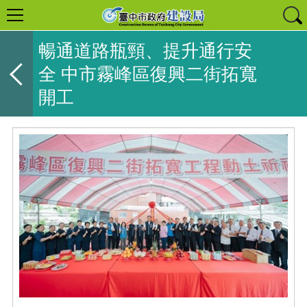
暢通道路瓶頸、提升通行安
全 中市霧峰區復興二街拓寬
開工