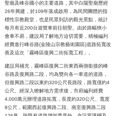
聖廟及峰谷國小的主要道路，其中白陽聖廟歷經
26年興建，於109年落成啟用，為民間團體的指
標性宗教殿堂，也是民眾到訪的觀光景點，統計
每月有近200台遊覽車前往朝聖。由於路幅狹小
會車不易，建設局了解地方迫切需要，積極編列
經費進行峰谷路(金陵山宗教藝術園區)道路拓寬改
善及這次「霧峰區復興二街拓寬工程」。
建設局補充，霧峰區復興二街東西兩側銜接的峰
谷路及復興路二段，均為雙向各一車道的道路，
但復興路二段以東約320公尺長路段，路寬僅約4
公尺。經深入瞭解地方需求後，市府編列經費
4,000萬元辦理道路拓寬，長度約320公尺、寬度
8公尺，範圍西起復興路二段、南至復興路二段
126巷。除既有道路增加寬度外，亦設置護欄及