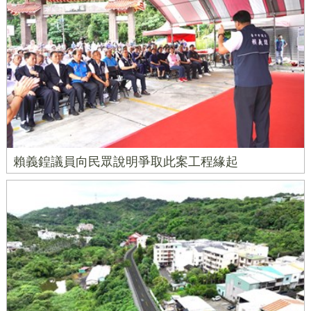
賴義鍠議員向民眾說明爭取此案工程緣起