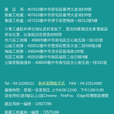
建 設 局：
407610
臺中市西屯區臺灣大道3段99號
新建工程處：407610臺中市西屯區臺灣大道3段99號
養護工程處：427215臺中市潭子區豐興路一段512號5樓
※養工處駐外單位地址及科室如下，需洽詢業務請先來電確認
所在位置，以免耽誤您寶貴的時間
市六區工程隊：408009臺中市南屯區文心南五路一段331號
山線工程隊：420012臺中市豐原區豐原大道二段598號2樓
海線工程隊：436044臺中市清水區鰲海路100號
屯區工程隊：402025臺中市
南區福田二街23號4樓
公園景觀維護科：408009臺中市南屯區文心南五路一段331號
Tel：04-22289111
各科室聯絡方式
FAX：04-22514389
服務時間：星期一至星期五 上午8:00-12:00、下午1:00-5:00
請使用IE(第9版以上)或Chrome、FireFox、Edge等瀏覽器瀏覽
建設局統一編號：10927296
新建工程處統一編號
：
72575166