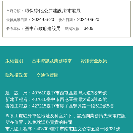
環保綠化,公共建設,都市發展
市府分類：
2024-06-20
2024-06-20
最後異動日期：
發布日期：
臺中市政府建設局
3405
發布單位：
點閱次數：
版權聲明
基本資訊及業務職掌
資訊安全政策
隱私權政策
交通位置圖
建 設 局：
407610
臺中市西屯區臺灣大道3段99號
新建工程處：407610臺中市西屯區臺灣大道3段99號
養護工程處：427215臺中市潭子區豐興路一段512號5樓
※養工處駐外單位地址及科室如下，需洽詢業務請先來電確認
所在位置，以免耽誤您寶貴的時間
市六區工程隊：408009臺中市南屯區文心南五路一段331號