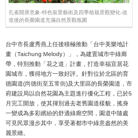
孔雀開屏意象-特色裝置藝術及四季植栽景觀變化-改
造後的長榮園道充滿自然景觀氛圍
台中市長盧秀燕上任後積極推動「台中美樂地計
畫（Taichung Melody）」，為建置城市中綠廊
帶，特別推動「花之道」計畫，打造幸福宜居花
園城市，獲得地方一致好評。針對位於北區的育
德園道(尚德街至五常街)及大里區的長榮園道，市
府建設局以自然花園為主題進行優化工程，已於5
月完工開放，使其揮別過去老舊園道樣貌，搖身
一變成為多彩繽紛的舒適綠廊空間，園道中隨處
可見民眾漫步其中，享受著都市中綠意盎然的美
麗景緻。