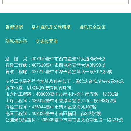
版權聲明
基本資訊及業務職掌
資訊安全政策
隱私權政策
交通位置圖
建 設 局：
407610
臺中市西屯區臺灣大道3段99號
新建工程處：407610臺中市西屯區臺灣大道3段99號
養護工程處：427215臺中市潭子區豐興路一段512號5樓
※養工處駐外單位地址及科室如下，需洽詢業務請先來電確認
所在位置，以免耽誤您寶貴的時間
市六區工程隊：408009臺中市南屯區文心南五路一段331號
山線工程隊：420012臺中市豐原區豐原大道二段598號2樓
海線工程隊：436044臺中市清水區鰲海路100號
屯區工程隊：402025臺中市
南區福田二街23號4樓
公園景觀維護科：408009臺中市南屯區文心南五路一段331號