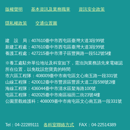
版權聲明
基本資訊及業務職掌
資訊安全政策
隱私權政策
交通位置圖
建 設 局：
407610
臺中市西屯區臺灣大道3段99號
新建工程處：407610臺中市西屯區臺灣大道3段99號
養護工程處：427215臺中市潭子區豐興路一段512號5樓
※養工處駐外單位地址及科室如下，需洽詢業務請先來電確認
所在位置，以免耽誤您寶貴的時間
市六區工程隊：408009臺中市南屯區文心南五路一段331號
山線工程隊：420012臺中市豐原區豐原大道二段598號2樓
海線工程隊：436044臺中市清水區鰲海路100號
屯區工程隊：402025臺中市
南區福田二街23號4樓
公園景觀維護科：408009臺中市南屯區文心南五路一段331號
Tel：04-22289111
各科室聯絡方式
FAX：04-22514389