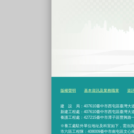
版權聲明
基本資訊及業務職掌
資
建 設 局：
407610
臺中市西屯區臺灣大道
新建工程處：407610臺中市西屯區臺灣大道
養護工程處：427215臺中市潭子區豐興路一
※養工處駐外單位地址及科室如下，需洽
市六區工程隊：408009臺中市南屯區文心