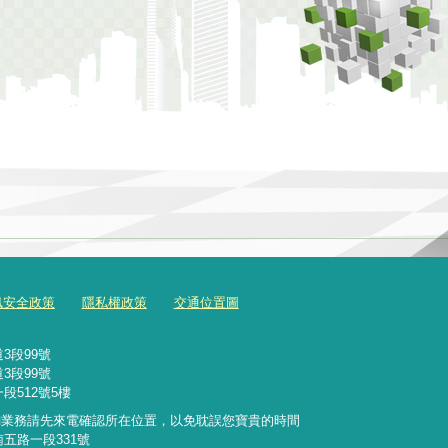
訊安全政策
隱私權政策
交通位置圖
3段99號
3段99號
段512號5樓
詢業務請先來電確認所在位置，以免耽誤您寶貴的時間
南五路一段331號