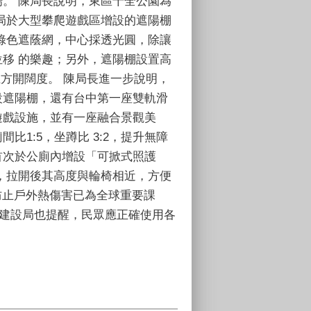
。 陳局長說明，東區十全公園為
局於大型攀爬遊戲區增設的遮陽棚
綠色遮蔭網，中心採透光圓，除讓
移 的樂趣；另外，遮陽棚設置高
上方開闊度。 陳局長進一步說明，
設遮陽棚，還有台中第一座雙軌滑
遊戲設施，並有一座融合景觀美
比1:5，坐蹲比 3:2，提升無障
首次於公廁內增設「可掀式照護
，拉開後其高度與輪椅相近，方便
防止戶外熱傷害已為全球重要課
；建設局也提醒，民眾應正確使用各