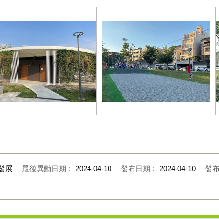
除了大型攀爬遊戲區增設遮陽棚-還
全公園是台中首次於公廁內增設-
有台中第一座雙軌滑索-組合式鞦韆-
掀式照護床_0
彈跳床等_0
發展
最後異動日期：
2024-04-10
發布日期：
2024-04-10
發