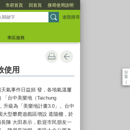
市府首頁
回首頁
搜尋使用說明
進階搜尋
專區服務
放使用
分
享
《
天氣事件日益頻 發，各地氣溫屢
台中美樂地（Taichung
估，升級為「美樂地計畫3.0」。台中
園大型攀爬遊戲區增設 遮陽棚，於
長陳 大田表示，歡迎市民朋友一