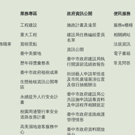
業務專區
政府資訊公開
便民服務
工程建設
施政計畫及遠景
服務e櫃檯
重大工程
建設局任務編組委員
相關網站
名單
務職掌
賞樹景點
法規資訊
資訊公開
臺中美樂地
電子書籍
臺中市政府建設局執
歷年得獎彙整表
常見問答
行開源節流績效報告
臺中市政府植樹成果
街頭藝人申請草悟道
及市民廣場展演位置
生態檢核資訊公開專
及假日抽籤辦法
區
臺中市政府建設局公
永續提升人行安全計
共設施申請認養資料
畫
及申請程序相關規定
校園周邊暨行車安全
臺中市政府道路維護
道路改善計畫
管理情形
高美濕地遊客服務中
臺中市政府資料開放
心
平台