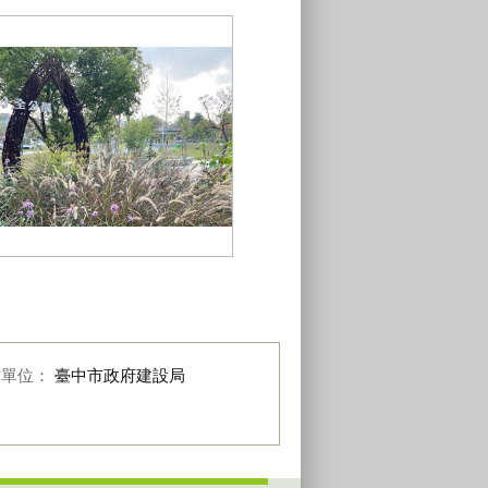
東區十全公園為台中首座指標型花
卉公園_0
布單位：
臺中市政府建設局