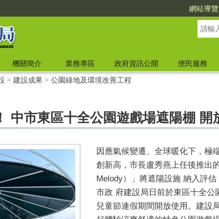
網站導覽
機關簡介
業務專區
政府資訊公開
便民服務
設
>
建設成果
>
公園綠地及環境改善工程
！ 中市東區十全公園遊戲場遮陽棚 開
因應氣候變遷、全球暖化下，極端
創新高，市長盧秀燕上任後推出的 「
Melody）」將遮陽設施 納入評
市政 府建設局日前於東區十全公
兒童節連假期間開放使用。建設局