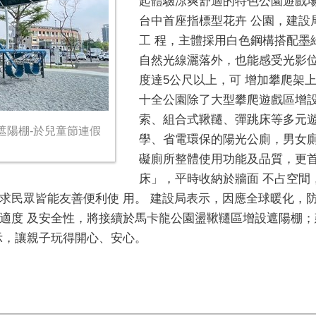
起體驗涼爽舒適的特色公園遊戲場
台中首座指標型花卉 公園，建設
工 程，主體採用白色鋼構搭配墨
自然光線灑落外，也能感受光影位
度達5公尺以上，可 增加攀爬架
十全公園除了大型攀爬遊戲區增
索、組合式鞦韆、彈跳床等多元
遮陽棚-於兒童節連假
學、省電環保的陽光公廁，男女廁間
礙廁所整體使用功能及品質，更
床」，平時收納於牆面 不占空間
求民眾皆能友善便利使 用。 建設局表示，因應全球暖化，
適度 及安全性，將接續於馬卡龍公園盪鞦韆區增設遮陽棚
示，讓親子玩得開心、安心。