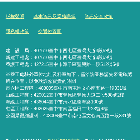
版權聲明
基本資訊及業務職掌
資訊安全政策
隱私權政策
交通位置圖
建 設 局：
407610
臺中市西屯區臺灣大道3段99號
新建工程處：407610臺中市西屯區臺灣大道3段99號
養護工程處：427215臺中市潭子區豐興路一段512號5樓
※養工處駐外單位地址及科室如下，需洽詢業務請先來電確認
所在位置，以免耽誤您寶貴的時間
市六區工程隊：408009臺中市南屯區文心南五路一段331號
山線工程隊：420012臺中市豐原區豐原大道二段598號2樓
海線工程隊：436044臺中市清水區鰲海路100號
屯區工程隊：402025臺中市
南區福田二街23號4樓
公園景觀維護科：408009臺中市南屯區文心南五路一段331號