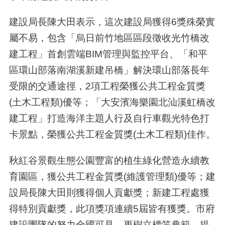
建設局長陳大田表示，這次建設局獲得6獎殊榮實
屬不易，包含「烏日前竹地區區段徵收光竹橋改
建工程」首創雲端BIM管理與監控平台、「和平
區環山部落南湖溪新建吊橋」解決環山部落長年
受限的交通途徑，2項工程榮獲公共工程金質獎
(土木工程類)優等；「大安濱海樂園北汕溪虹橋改
建工程」打造海洋主題人行及自行車觀光特色打
卡景點，榮獲公共工程金質獎(土木工程類)佳作。
秋紅谷景觀生態公園豐富的植生綠化營造永續教
育園區，獲公共工程金質獎(維護管理類)優等；建
設局長陳大田則獲得個人貢獻獎；新建工程處獲
得特別貢獻獎，此項獎項連續5屆皆有獲獎。市府
建設團隊的努力全國可見，更樹立標竿典範，提