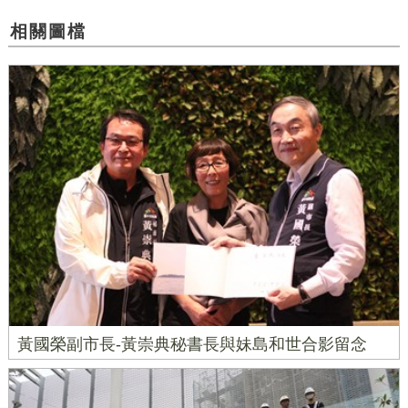
相關圖檔
黃國榮副市長-黃崇典秘書長與妹島和世合影留念