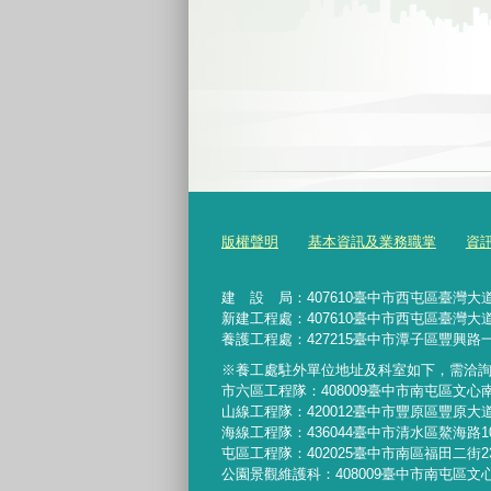
版權聲明
基本資訊及業務職掌
資
建 設 局：
407610
臺中市西屯區臺灣大道
新建工程處：407610臺中市西屯區臺灣大道
養護工程處：427215臺中市潭子區豐興路一
※養工處駐外單位地址及科室如下，需洽
市六區工程隊：408009臺中市南屯區文心
山線工程隊：420012臺中市豐原區豐原大道
海線工程隊：436044臺中市清水區鰲海路1
屯區工程隊：402025臺中市
南區福田二街2
公園景觀維護科：408009臺中市南屯區文