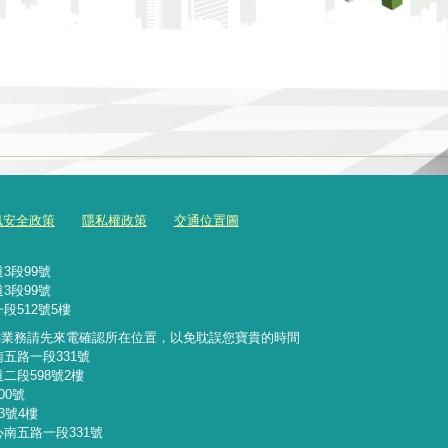
訊安全政策
隱私權政策
交通位置圖
3段99號
3段99號
段512號5樓
詢業務請先來電確認所在位置，以免耽誤您寶貴的時間
南五路一段331號
二段598號2樓
00號
3號4樓
心南五路一段331號