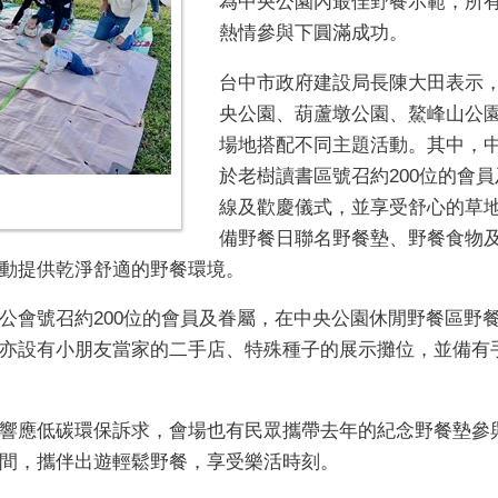
為中央公園內最佳野餐示範，所
熱情參與下圓滿成功。
台中市政府建設局長陳大田表示
央公園、葫蘆墩公園、鰲峰山公園
場地搭配不同主題活動。其中，
於老樹讀書區號召約200位的會
線及歡慶儀式，並享受舒心的草
備野餐日聯名野餐墊、野餐食物
動提供乾淨舒適的野餐環境。
公會號召約200位的會員及眷屬，在中央公園休閒野餐區野
亦設有小朋友當家的二手店、特殊種子的展示攤位，並備有
響應低碳環保訴求，會場也有民眾攜帶去年的紀念野餐墊參
間，攜伴出遊輕鬆野餐，享受樂活時刻。