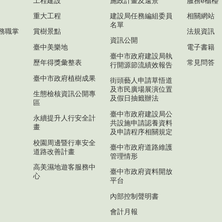
工程建設
施政計畫及遠景
服務e櫃檯
重大工程
建設局任務編組委員
相關網站
名單
務職掌
賞樹景點
法規資訊
資訊公開
臺中美樂地
電子書籍
臺中市政府建設局執
歷年得獎彙整表
常見問答
行開源節流績效報告
臺中市政府植樹成果
街頭藝人申請草悟道
及市民廣場展演位置
生態檢核資訊公開專
及假日抽籤辦法
區
臺中市政府建設局公
永續提升人行安全計
共設施申請認養資料
畫
及申請程序相關規定
校園周邊暨行車安全
臺中市政府道路維護
道路改善計畫
管理情形
高美濕地遊客服務中
臺中市政府資料開放
心
平台
內部控制聲明書
會計月報