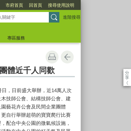
市府首頁
回首頁
搜尋使用說明
進階搜尋
專區服務
團體近千人同歡
分
享
《
餐日，日前盛大舉辦，近14萬人次
土木技師公會、結構技師公會、建
及園藝花卉公會及民間企業團體
；更自行舉辦超萌的寶寶爬行比賽
聲，配合中央公園的微氣候設施，