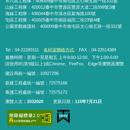
市六區工程隊：408009臺中市南屯區文心南五路一段331號
山線工程隊：420012臺中市豐原區豐原大道二段598號2樓
海線工程隊：436044臺中市清水區鰲海路100號
屯區工程隊：402025臺中市
南區福田二街23號4樓
公園景觀維護科：408009臺中市南屯區文心南五路一段331號
Tel：04-22289111
各科室聯絡方式
FAX：04-22514389
服務時間：星期一至星期五 上午8:00-12:00、下午1:00-5:00
請使用IE(第9版以上)或Chrome、FireFox、Edge等瀏覽器瀏覽
建設局統一編號：10927296
新建工程處統一編號
：
72575166
養護工程處統一編號
：
72575172
瀏覽人次
2032020
更新日期
115年7月21日