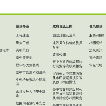
業務專區
政府資訊公開
便民服務
工程建設
施政計畫及遠景
服務e櫃檯
重大工程
建設局任務編組委員
相關網站
名單
務職掌
賞樹景點
法規資訊
資訊公開
臺中美樂地
電子書籍
臺中市政府建設局執
歷年得獎彙整表
常見問答
行開源節流績效報告
臺中市政府植樹成果
街頭藝人申請草悟道
及市民廣場展演位置
生態檢核資訊公開專
及假日抽籤辦法
區
臺中市政府建設局公
永續提升人行安全計
共設施申請認養資料
畫
及申請程序相關規定
校園周邊暨行車安全
臺中市政府道路維護