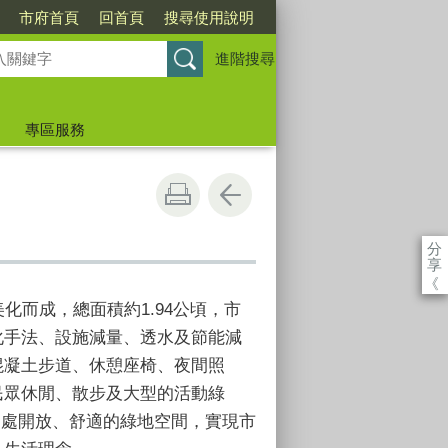
市府首頁
回首頁
搜尋使用說明
進階搜尋
專區服務
分
享
《
美化而成，總面積約
1.94
公頃，市
化手法、設施減量、透水及節能減
混凝土步道、休憩座椅、夜間照
民眾休閒、散步及大型的活動綠
一處開放、舒適的綠地空間，實現市