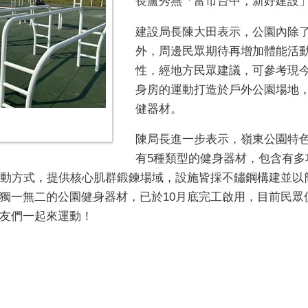
長盧秀燕「富市台中，新好建設
建設局長陳大田表示，公園內除
外，周邊民眾期待再增加體能活
性，經地方民眾建議，可參考現
身房的運動打造於戶外公園場地
健器材。
陳局長進一步表示，嶺東公園特
有
5
種類型的健身器材，包含有多
動方式，提供核心肌群鍛鍊場域，設施皆採不鏽鋼構建並以
獨一無二的公園健身器材，已於
10
月底完工啟用，目前民眾
友們一起來運動！