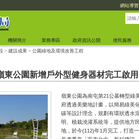
網站導覽
機關簡介
業務專區
政府資訊公開
便民服務
設
>
建設成果
>
公園綠地及環境改善工程
嶺東公園新增戶外型健身器材完工啟用
嶺東公園為南屯第
21
公墓轉型綠
府透過美樂地計畫，以簡易綠美
碳等設計理念，規劃有環狀透水
明、植栽澆灌系統等，提供地方
地，於今
(112)
年
1
月完工，打造