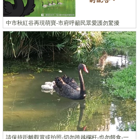
中市秋紅谷再現萌寶-市府呼籲民眾愛護勿驚擾
請保持距離觀賞或拍照-切勿跨越欄杆-也勿餵食-一