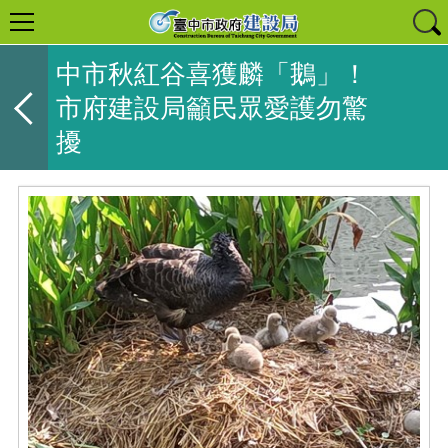
中市秋紅谷喜獲麟「鵝」！
市府建設局籲民眾愛護勿驚
擾