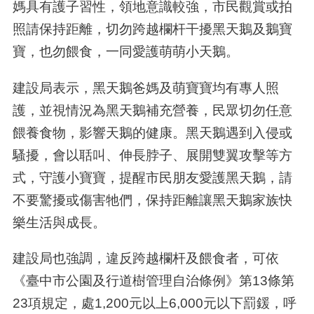
媽具有護子習性，領地意識較強，市民觀賞或拍
照請保持距離，切勿跨越欄杆干擾黑天鵝及鵝寶
寶，也勿餵食，一同愛護萌萌小天鵝。
建設局表示，黑天鵝爸媽及萌寶寶均有專人照
護，並視情況為黑天鵝補充營養，民眾切勿任意
餵養食物，影響天鵝的健康。黑天鵝遇到入侵或
騷擾，會以聒叫、伸長脖子、展開雙翼攻擊等方
式，守護小寶寶，提醒市民朋友愛護黑天鵝，請
不要驚擾或傷害牠們，保持距離讓黑天鵝家族快
樂生活與成長。
建設局也強調，違反跨越欄杆及餵食者，可依
《臺中市公園及行道樹管理自治條例》第13條第
23項規定，處1,200元以上6,000元以下罰鍰，呼