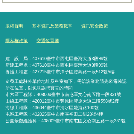
版權聲明
基本資訊及業務職掌
資訊安全政策
隱私權政策
交通位置圖
建 設 局：
407610
臺中市西屯區臺灣大道3段99號
新建工程處：407610臺中市西屯區臺灣大道3段99號
養護工程處：427215臺中市潭子區豐興路一段512號5樓
※養工處駐外單位地址及科室如下，需洽詢業務請先來電確認
所在位置，以免耽誤您寶貴的時間
市六區工程隊：408009臺中市南屯區文心南五路一段331號
山線工程隊：420012臺中市豐原區豐原大道二段598號2樓
海線工程隊：436044臺中市清水區鰲海路100號
屯區工程隊：402025臺中市
南區福田二街23號4樓
公園景觀維護科：408009臺中市南屯區文心南五路一段331號