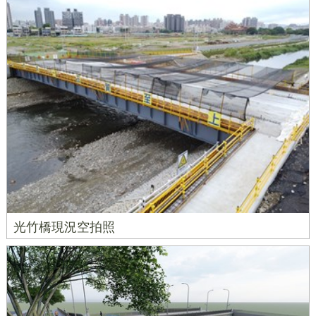
光竹橋現況空拍照