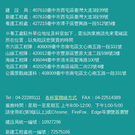
建 設 局：
407610
臺中市西屯區臺灣大道3段99號
新建工程處：407610臺中市西屯區臺灣大道3段99號
養護工程處：427215臺中市潭子區豐興路一段512號5樓
※養工處駐外單位地址及科室如下，需洽詢業務請先來電確認
所在位置，以免耽誤您寶貴的時間
市六區工程隊：408009臺中市南屯區文心南五路一段331號
山線工程隊：420012臺中市豐原區豐原大道二段598號2樓
海線工程隊：436044臺中市清水區鰲海路100號
屯區工程隊：402025臺中市
南區福田二街23號4樓
公園景觀維護科：408009臺中市南屯區文心南五路一段331號
Tel：04-22289111
各科室聯絡方式
FAX：04-22514389
服務時間：星期一至星期五 上午8:00-12:00、下午1:00-5:00
請使用IE(第9版以上)或Chrome、FireFox、Edge等瀏覽器瀏覽
建設局統一編號：10927296
新建工程處統一編號
：
72575166