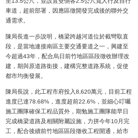
至
13.5
公尺，並設置雙側各
2.5
公尺寬人行及自行
車道，超前部署，因應區徵開發完成後的聯外交
通需求。
陳局長進一步說明，橋梁跨越河道位於截彎取直
段，是當地連接南區主要交通要道之一，興建至
今超過
43
年，配合烏日前竹地區區段徵收辦理改
建，期與原道路銜接，建構完整道路系統，促使
都市均衡發展。
陳局長說，此工程市府投入
8,620
萬元，目前工程
進度已達
78.68%
，進度超前
22.6%
，並細心叮囑
施工團隊確保工程品質外，期勉施工團隊能早日
完成橋梁道路及相關附屬設施，力拼今年
10
月完
工，配合後續前竹地區區段徵收工程開通，給市