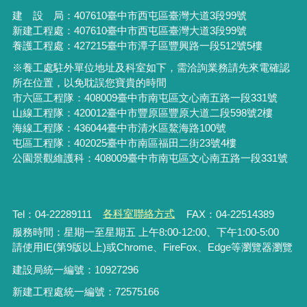
建 設 局：
407610
臺中市西屯區臺灣大道3段99號
新建工程處：407610臺中市西屯區臺灣大道3段99號
養護工程處：427215臺中市潭子區豐興路一段512號5樓
※養工處駐外單位地址及科室如下，需洽詢業務請先來電確認
所在位置，以免耽誤您寶貴的時間
市六區工程隊：408009臺中市南屯區文心南五路一段331號
山線工程隊：420012臺中市豐原區豐原大道二段598號2樓
海線工程隊：436044臺中市清水區鰲海路100號
屯區工程隊：402025臺中市
南區福田二街23號4樓
公園景觀維護科：408009臺中市南屯區文心南五路一段331號
Tel：04-22289111
各科室聯絡方式
FAX：04-22514389
服務時間：星期一至星期五 上午8:00-12:00、下午1:00-5:00
請使用IE(第9版以上)或Chrome、FireFox、Edge等瀏覽器瀏覽
建設局統一編號：10927296
新建工程處統一編號
：
72575166