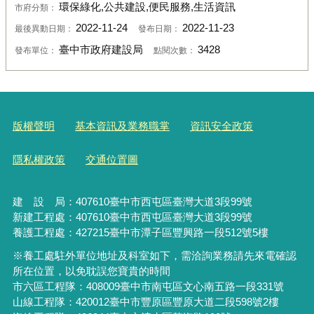
環保綠化,公共建設,便民服務,生活資訊
市府分類：
2022-11-24
2022-11-23
最後異動日期：
發布日期：
臺中市政府建設局
3428
發布單位：
點閱次數：
版權聲明
基本資訊及業務職掌
資訊安全政策
隱私權政策
交通位置圖
建 設 局：
407610
臺中市西屯區臺灣大道3段99號
新建工程處：407610臺中市西屯區臺灣大道3段99號
養護工程處：427215臺中市潭子區豐興路一段512號5樓
※養工處駐外單位地址及科室如下，需洽詢業務請先來電確認
所在位置，以免耽誤您寶貴的時間
市六區工程隊：408009臺中市南屯區文心南五路一段331號
山線工程隊：420012臺中市豐原區豐原大道二段598號2樓