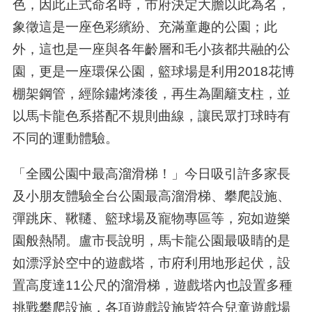
色，因此正式命名時，市府決定大膽以此為名，
象徵這是一座色彩繽紛、充滿童趣的公園；此
外，這也是一座與各年齡層和毛小孩都共融的公
園，更是一座環保公園，籃球場是利用2018花博
棚架鋼管，經除鏽烤漆後，再生為圍籬支柱，並
以馬卡龍色系搭配不規則曲線，讓民眾打球時有
不同的運動體驗。
「全國公園中最高溜滑梯！」今日吸引許多家長
及小朋友體驗全台公園最高溜滑梯、攀爬設施、
彈跳床、鞦韆、籃球場及寵物專區等，宛如遊樂
園般熱鬧。盧市長說明，馬卡龍公園最吸睛的是
如漂浮於空中的遊戲塔，市府利用地形起伏，設
置高度達11公尺的溜滑梯，遊戲塔內也設置多種
挑戰攀爬設施，各項遊戲設施皆符合兒童遊戲場