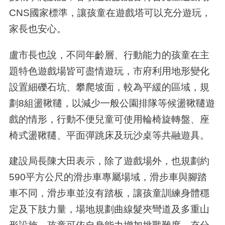
CNS國家標準，讓孩童在遊戲塔可以充分遊玩，
家長也安心。
盧市長也說，不同年齡層、行動能力的孩童在主
題特色遊戲場皆可盡情遊玩，市府利用地形變化
設置細礫石坑、攀爬坡面，較為平緩的區域，規
劃8組盪鞦韆，以減少一般公園排隊等候盪鞦韆遊
戲的情形，行動不便兒童可使用輪椅旋轉盤、座
椅式盪鞦韆、平面彈跳床及玩沙桌等共融遊具。
建設局長陳大田表示，除了遊戲場外，也規劃約
590平方公尺的滑步車專屬場域，滑步車與腳踏
車不同，滑步車並沒有踏板，讓孩童訓練身體穩
定及下肢力量，場地規劃曲線髮夾彎道及多重山