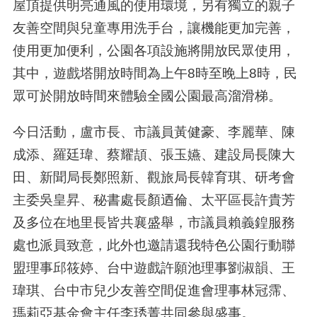
屋頂提供明亮通風的使用環境，另有獨立的親子
友善空間與兒童專用洗手台，讓機能更加完善，
使用更加便利，公園各項設施將開放民眾使用，
其中，遊戲塔開放時間為上午8時至晚上8時，民
眾可於開放時間來體驗全國公園最高溜滑梯。
今日活動，盧市長、市議員黃健豪、李麗華、陳
成添、羅廷瑋、蔡耀頡、張玉嬿、建設局長陳大
田、新聞局長鄭照新、觀旅局長韓育琪、研考會
主委吳皇昇、秘書處長顏迺倫、太平區長許貴芳
及多位在地里長皆共襄盛舉，市議員賴義鍠服務
處也派員致意，此外也邀請還我特色公園行動聯
盟理事邱筱婷、台中遊戲許願池理事劉淑韻、王
瑋琪、台中市兒少友善空間促進會理事林冠霈、
瑪莉亞基金會主任李琇菁共同參與盛事。