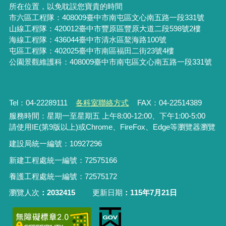
所在位置，以免耽誤您寶貴的時間
市六區工程隊：408009臺中市南屯區文心南五路一段331號
山線工程隊：420012臺中市豐原區豐原大道二段598號2樓
海線工程隊：436044臺中市清水區鰲海路100號
屯區工程隊：402025臺中市
南區福田二街23號4樓
公園景觀維護科：408009臺中市南屯區文心南五路一段331號
Tel：04-22289111
各科室聯絡方式
FAX：04-22514389
服務時間：星期一至星期五 上午8:00-12:00、下午1:00-5:00
請使用IE(第9版以上)或Chrome、FireFox、Edge等瀏覽器瀏覽
建設局統一編號：10927296
新建工程處統一編號
：
72575166
養護工程處統一編號
：
72575172
瀏覽人次
2032415
更新日期
115年7月21日