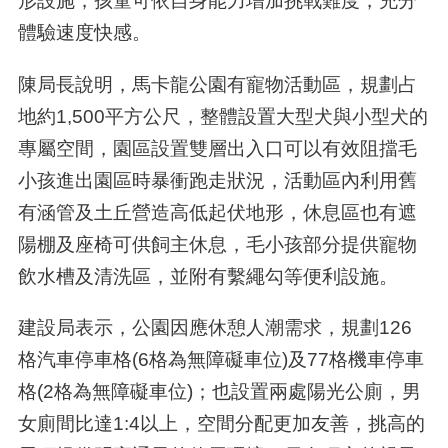
形設施，孩童可依自身能力增加挑戰難度，充分
體驗速度快感。
陳局長說明，馬卡龍公園有寵物活動區，規劃占
地約1,500平方公尺，整體設置大型犬與小型犬的
專屬空間，園區設置雙層出入口可以有效阻擋毛
小孩進出園區時暴衝跑走狀況，活動區內利用舊
有涵管及土丘營造高低起伏地形，休息區也有遮
陽棚及座椅可供飼主休息，毛小孩部分提供寵物
飲水槽及清洗區，並附有繫繩勾等便利設施。
建設局表示，公園因應休憩人潮需求，規劃126
格汽車停車格(6格為無障礙車位)及77格機車停車
格(2格為無障礙車位)；也設置兩處陽光公廁，男
女廁間比達1:4以上，空間分配更加友善，挑高的