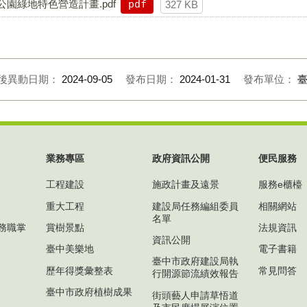
園綠地特色營造計畫.pdf
pdf
327 KB
後異動日期：
2024-09-05
發布日期：
2024-01-31
發布單位：
業務專區
政府資訊公開
便民服務
工程建設
施政計畫及遠景
服務e櫃檯
重大工程
建設局任務編組委員
相關網站
名單
務職掌
賞樹景點
法規資訊
資訊公開
臺中美樂地
電子書籍
臺中市政府建設局執
歷年得獎彙整表
常見問答
行開源節流績效報告
臺中市政府植樹成果
街頭藝人申請草悟道