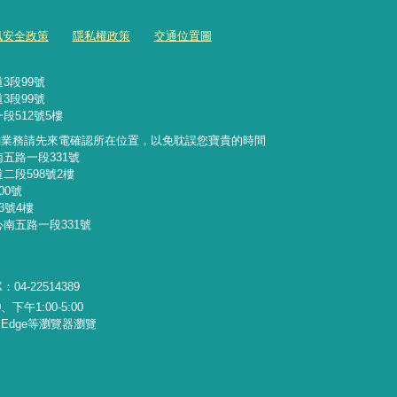
訊安全政策
隱私權政策
交通位置圖
3段99號
3段99號
段512號5樓
詢業務請先來電確認所在位置，以免耽誤您寶貴的時間
南五路一段331號
二段598號2樓
00號
3號4樓
心南五路一段331號
：04-22514389
下午1:00-5:00
x、Edge等瀏覽器瀏覽