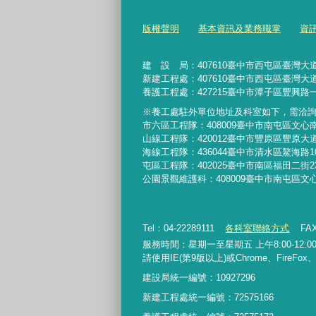
版權聲明
基本資訊及業務職掌
資
建 設 局：
407610
臺中市西屯區臺灣大道
新建工程處：407610臺中市西屯區臺灣大道
養護工程處：427215臺中市潭子區豐興路一
※養工處駐外單位地址及科室如下，需洽
市六區工程隊：408009臺中市南屯區文心
山線工程隊：420012臺中市豐原區豐原大道
海線工程隊：436044臺中市清水區鰲海路1
屯區工程隊：402025臺中市
南區福田二街2
公園景觀維護科：408009臺中市南屯區文
Tel：04-22289111
各科室聯絡方式
FAX
服務時間：星期一至星期五 上午8:00-12:00、
請使用IE(第9版以上)或Chrome、FireFo
建設局統一編號：10927296
新建工程處統一編號
：
72575166