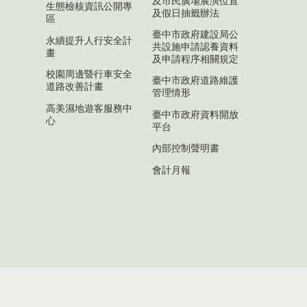
及市民廣場展演位置
生態檢核資訊公開專
及假日抽籤辦法
區
臺中市政府建設局公
永續提升人行安全計
共設施申請認養資料
畫
及申請程序相關規定
校園周邊暨行車安全
臺中市政府道路維護
道路改善計畫
管理情形
高美濕地遊客服務中
臺中市政府資料開放
心
平台
內部控制聲明書
會計月報