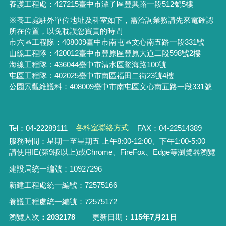
養護工程處：427215臺中市潭子區豐興路一段512號5樓
※養工處駐外單位地址及科室如下，需洽詢業務請先來電確認
所在位置，以免耽誤您寶貴的時間
市六區工程隊：408009臺中市南屯區文心南五路一段331號
山線工程隊：420012臺中市豐原區豐原大道二段598號2樓
海線工程隊：436044臺中市清水區鰲海路100號
屯區工程隊：402025臺中市
南區福田二街23號4樓
公園景觀維護科：408009臺中市南屯區文心南五路一段331號
Tel：04-22289111
各科室聯絡方式
FAX：04-22514389
服務時間：星期一至星期五 上午8:00-12:00、下午1:00-5:00
請使用IE(第9版以上)或Chrome、FireFox、Edge等瀏覽器瀏覽
建設局統一編號：10927296
新建工程處統一編號
：
72575166
養護工程處統一編號
：
72575172
瀏覽人次
2032178
更新日期
115年7月21日