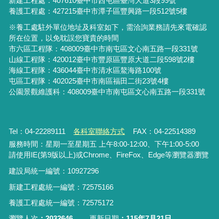
新建工程處：407610臺中市西屯區臺灣大道3段99號
養護工程處：427215臺中市潭子區豐興路一段512號5樓
※養工處駐外單位地址及科室如下，需洽詢業務請先來電確認
所在位置，以免耽誤您寶貴的時間
市六區工程隊：408009臺中市南屯區文心南五路一段331號
山線工程隊：420012臺中市豐原區豐原大道二段598號2樓
海線工程隊：436044臺中市清水區鰲海路100號
屯區工程隊：402025臺中市
南區福田二街23號4樓
公園景觀維護科：408009臺中市南屯區文心南五路一段331號
Tel：04-22289111
各科室聯絡方式
FAX：04-22514389
服務時間：星期一至星期五 上午8:00-12:00、下午1:00-5:00
請使用IE(第9版以上)或Chrome、FireFox、Edge等瀏覽器瀏覽
建設局統一編號：10927296
新建工程處統一編號
：
72575166
養護工程處統一編號
：
72575172
瀏覽人次
2032646
更新日期
115年7月21日