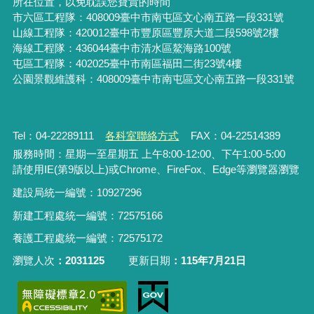
所在位置，以免耽誤您寶貴的時間
市六區工程隊：408009臺中市南屯區文心南五路一段331號
山線工程隊：420012臺中市豐原區豐原大道二段598號2樓
海線工程隊：436044臺中市清水區鰲海路100號
屯區工程隊：402025臺中市
南區福田二街23號4樓
公園景觀維護科：408009臺中市南屯區文心南五路一段331號
Tel：04-22289111
各科室聯絡方式
FAX：04-22514389
服務時間：星期一至星期五 上午8:00-12:00、下午1:00-5:00
請使用IE(第9版以上)或Chrome、FireFox、Edge等瀏覽器瀏覽
建設局統一編號：10927296
新建工程處統一編號
：
72575166
養護工程處統一編號
：
72575172
瀏覽人次
2031125
更新日期
115年7月21日