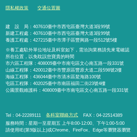
隱私權政策
交通位置圖
建 設 局：
407610
臺中市西屯區臺灣大道3段99號
新建工程處：407610臺中市西屯區臺灣大道3段99號
養護工程處：427215臺中市潭子區豐興路一段512號5樓
※養工處駐外單位地址及科室如下，需洽詢業務請先來電確認
所在位置，以免耽誤您寶貴的時間
市六區工程隊：408009臺中市南屯區文心南五路一段331號
山線工程隊：420012臺中市豐原區豐原大道二段598號2樓
海線工程隊：436044臺中市清水區鰲海路100號
屯區工程隊：402025臺中市
南區福田二街23號4樓
公園景觀維護科：408009臺中市南屯區文心南五路一段331號
Tel：04-22289111
各科室聯絡方式
FAX：04-22514389
服務時間：星期一至星期五 上午8:00-12:00、下午1:00-5:00
請使用IE(第9版以上)或Chrome、FireFox、Edge等瀏覽器瀏覽